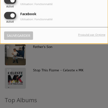
7
Ideal Woman
Utilisation: Fonctionnalité
Activé
Facebook
Utilisation: Fonctionnalité
Activé
8
Tonight Tonight
Propulsé par Orejime
SAUVEGARDER
9
Father's Son
10
Stop This Flame - Celeste x MK
Top Albums