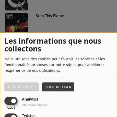
3
Stop This Flame
Les informations que nous
4
Lately
collectons
Nous utilisons des cookies pour fournir les services et les
fonctionnalités proposés sur notre site et pour améliorer
5
Strange - Edit
l'expérience de nos utilisateurs.
TOUT ACCEPTER
TOUT REFUSER
6
Love Is Back
Analytics
Utilisation: Analyse
Activé
Twitter