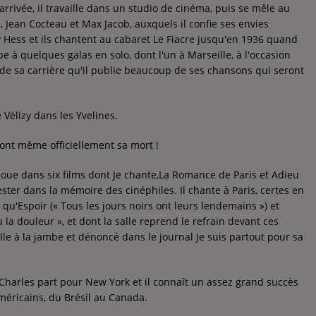
rrivée, il travaille dans un studio de cinéma, puis se mêle au
 Jean Cocteau et Max Jacob, auxquels il confie ses envies
ny Hess et ils chantent au cabaret Le Fiacre jusqu'en 1936 quand
pe à quelques galas en solo, dont l'un à Marseille, à l'occasion
de sa carrière qu'il publie beaucoup de ses chansons qui seront
e Vélizy dans les Yvelines.
ront même officiellement sa mort !
joue dans six films dont Je chante,La Romance de Paris et Adieu
ester dans la mémoire des cinéphiles. Il chante à Paris, certes en
qu'Espoir (« Tous les jours noirs ont leurs lendemains ») et
la douleur », et dont la salle reprend le refrain devant ces
lle à la jambe et dénoncé dans le journal Je suis partout pour sa
, Charles part pour New York et il connaît un assez grand succès
éricains, du Brésil au Canada.