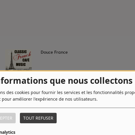
2
Douce France
nformations que nous collectons
4
Boum !
ons des cookies pour fournir les services et les fonctionnalités pro
t pour améliorer l'expérience de nos utilisateurs.
6
Ménilmontant
EPTER
TOUT REFUSER
nalytics