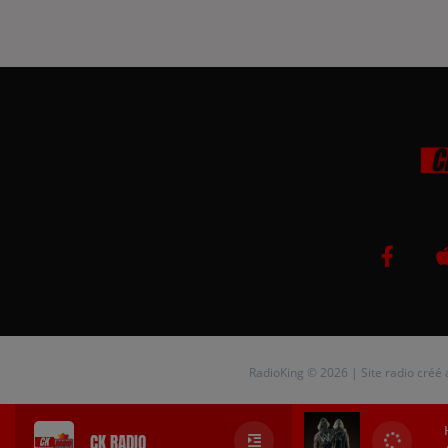
RadioKing © 2026 | Site radio créé
CK RADIO