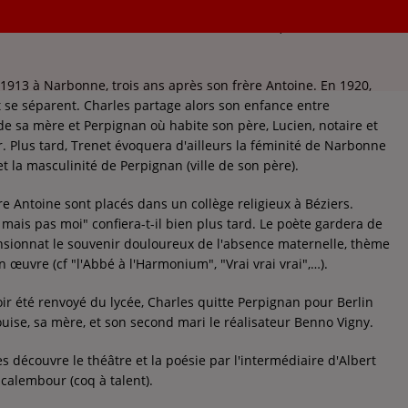
 mai 1913, Narbonne – 19 février 2001, Créteil) est un chanteur
i 1913 à Narbonne, trois ans après son frère Antoine. En 1920,
t se séparent. Charles partage alors son enfance entre
e sa mère et Perpignan où habite son père, Lucien, notaire et
. Plus tard, Trenet évoquera d'ailleurs la féminité de Narbonne
 et la masculinité de Perpignan (ville de son père).
re Antoine sont placés dans un collège religieux à Béziers.
re mais pas moi" confiera-t-il bien plus tard. Le poète gardera de
sionnat le souvenir douloureux de l'absence maternelle, thème
 œuvre (cf "l'Abbé à l'Harmonium", "Vrai vrai vrai",…).
ir été renvoyé du lycée, Charles quitte Perpignan pour Berlin
uise, sa mère, et son second mari le réalisateur Benno Vigny.
s découvre le théâtre et la poésie par l'intermédiaire d'Albert
 calembour (coq à talent).