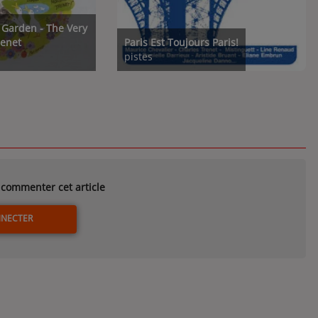
 Garden - The Very
renet
Paris Est Toujours Paris!
pistes
commenter cet article
NNECTER