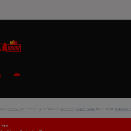
 avec
RadioKing
. RadioKing permet de
créer sa propre radio
facilement.
Politique 
Hero