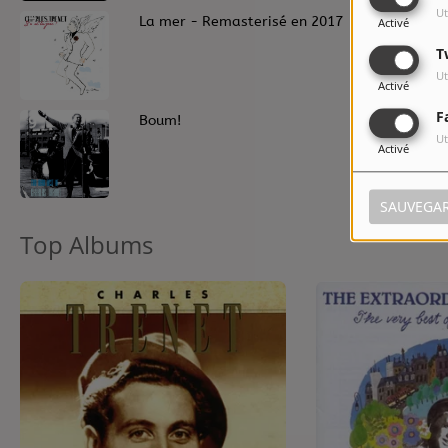
Ut
7
La mer - Remasterisé en 2017
Activé
T
Ut
Activé
F
9
Boum!
Ut
Activé
SAUVEGA
Top Albums