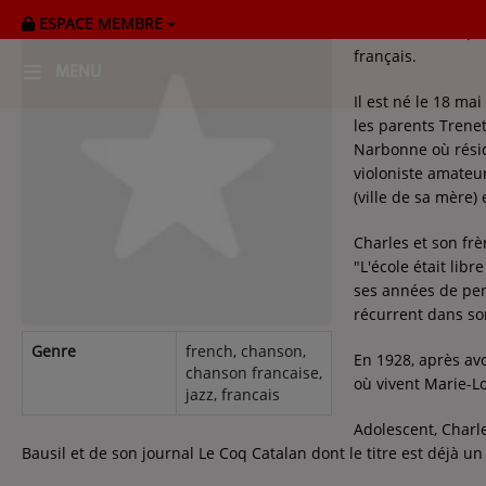
ESPACE MEMBRE
Charles Trenet (18
français.
MENU
Il est né le 18 ma
les parents Trene
HOME
Narbonne où résid
violoniste amateur
RADIOPLAYER
(ville de sa mère)
CK RADIO Line-up
Charles et son frè
"L'école était lib
ses années de pen
PODCASTS
récurrent dans son
Cultur'Ciné - Jean Meurice
Genre
french, chanson,
En 1928, après avo
chanson francaise,
où vivent Marie-Lo
jazz, francais
CONCOURS
Adolescent, Charle
Bausil et de son journal Le Coq Catalan dont le titre est déjà un