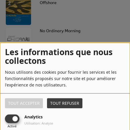
2
Offshore
3
No Ordinary Morning
Les informations que nous
collectons
4
Don't Give Up
Nous utilisons des cookies pour fournir les services et les
fonctionnalités proposés sur notre site et pour améliorer
l'expérience de nos utilisateurs.
5
Low Sun
TOUT ACCEPTER
TOUT REFUSER
6
Halcyon
Analytics
Utilisation: Analyse
Activé