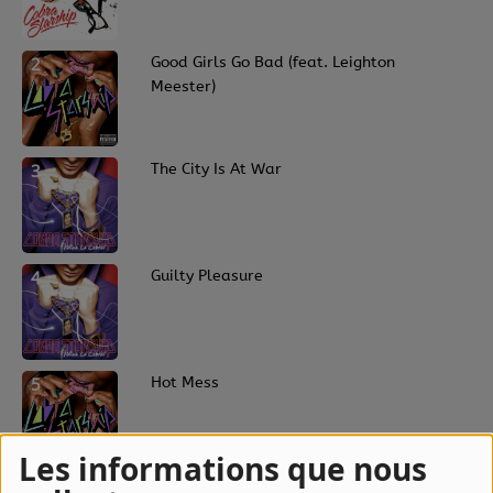
2
Good Girls Go Bad (feat. Leighton
Meester)
3
The City Is At War
4
Guilty Pleasure
5
Hot Mess
Les informations que nous
6
The Church Of Hot Addiction