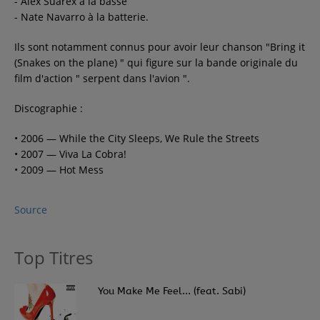
- Alex Suarex à la basse
- Nate Navarro à la batterie.
Contact
Ils sont notamment connus pour avoir leur chanson "Bring it
(Snakes on the plane) " qui figure sur la bande originale du
Régie Publicitaire
film d'action " serpent dans l'avion ".
Discographie :
Fréquences
• 2006 — While the City Sleeps, We Rule the Streets
• 2007 — Viva La Cobra!
• 2009 — Hot Mess
Recherche d'un titre
Source
SE CONNECTER
Top Titres
1
You Make Me Feel... (feat. Sabi)