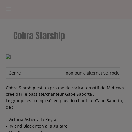
HOME
Cobra Starship
RADIOPLAYER
CK RADIO Line-up
PODCASTS
Genre
pop punk, alternative, rock, seen l
Cultur'Ciné - Jean Meurice
Cobra Starship est un groupe de rock alternatif de Midtown
créé par le bassiste/chanteur Gabe Saporta .
Le groupe est composé, en plus du chanteur Gabe Saporta,
CONCOURS
de :
- Victoria Asher à la Keytar
- Ryland Blackinton à la guitare
Contact