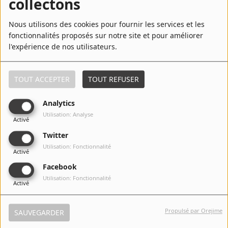
collectons
Nous utilisons des cookies pour fournir les services et les
fonctionnalités proposés sur notre site et pour améliorer
l'expérience de nos utilisateurs.
7
Bring It (Snakes On A Plane)
TOUT ACCEPTER
TOUT REFUSER
8
Snakes On A Plane (Bring It)
Analytics
Utilisation: Analyse
Activé
Twitter
9
Smile For The Paparazzi
Utilisation: Fonctionnalité
Activé
Facebook
Utilisation: Fonctionnalité
Activé
10
You Make Me Feel... - feat. Sabi
Propulsé par Orejime
SAUVEGARDER