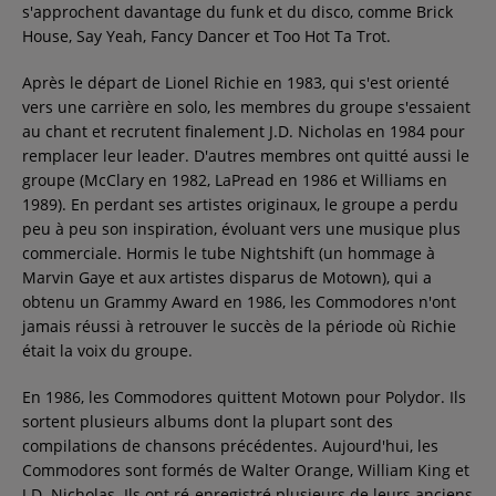
s'approchent davantage du funk et du disco, comme Brick
House, Say Yeah, Fancy Dancer et Too Hot Ta Trot.
Après le départ de Lionel Richie en 1983, qui s'est orienté
vers une carrière en solo, les membres du groupe s'essaient
au chant et recrutent finalement J.D. Nicholas en 1984 pour
remplacer leur leader. D'autres membres ont quitté aussi le
groupe (McClary en 1982, LaPread en 1986 et Williams en
1989). En perdant ses artistes originaux, le groupe a perdu
peu à peu son inspiration, évoluant vers une musique plus
commerciale. Hormis le tube Nightshift (un hommage à
Marvin Gaye et aux artistes disparus de Motown), qui a
obtenu un Grammy Award en 1986, les Commodores n'ont
jamais réussi à retrouver le succès de la période où Richie
était la voix du groupe.
En 1986, les Commodores quittent Motown pour Polydor. Ils
sortent plusieurs albums dont la plupart sont des
compilations de chansons précédentes. Aujourd'hui, les
Commodores sont formés de Walter Orange, William King et
J.D. Nicholas. Ils ont ré-enregistré plusieurs de leurs anciens