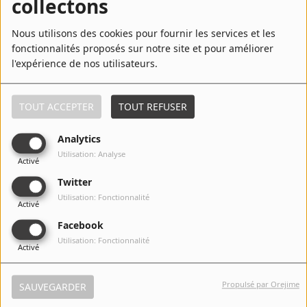
collectons
Nous utilisons des cookies pour fournir les services et les
2
Brick House
fonctionnalités proposés sur notre site et pour améliorer
l'expérience de nos utilisateurs.
3
Nightshift
TOUT ACCEPTER
TOUT REFUSER
Analytics
Utilisation: Analyse
Activé
4
Three Times a Lady
Twitter
Utilisation: Fonctionnalité
Activé
Facebook
5
Machine Gun
Utilisation: Fonctionnalité
Activé
Propulsé par Orejime
SAUVEGARDER
6
Lady (You Bring Me Up)