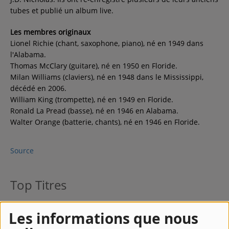
tubes et publié un album live.
Les membres originaux
Lionel Richie (chant, saxophone, piano), né en 1949 dans
l'Alabama.
Thomas McClary (guitare), né en 1950 en Floride.
Milan Williams (claviers), né en 1948 dans le Mississippi,
décédé en 2006.
William King (trompette), né en 1949 en Floride.
Ronald La Pread (basse), né en 1946 en Alabama.
Walter Orange (batterie, chants), né en 1946 en Floride.
Source
Top Titres
1
Easy
Les informations que nous