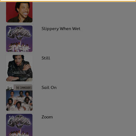
7
Slippery When Wet
8
Still
9
Sail On
10
Zoom