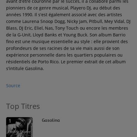
avant d'être couronné par le succès, il a collaboré parmi les
Contact
pionniers de ce genre musical, Playero DJ, au début des
années 1990. Il s'est également associé avec des artistes
comme Laurena Snoop Dogg, Nicky Jam, Pitbull, Mey Vidal, DJ
Régie Publicitaire
Blass, DJ Eric, Eliel, Nas, Tony Touch ou encore les membres
de la G-Unit, Lloyd Banks et Young Buck. Son album Barrio
fino est une musique essentielle au style : elle provient des
profondeurs de ses racines de sa vie mais aussi de son
Fréquences
expérience personnelle dans les quartiers populaires ou
résidentiels de Porto Rico. Le premier extrait de cet album
s'intitule Gasolina.
Recherche d'un titre
Source
Top Titres
SE CONNECTER
1
Gasolina