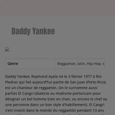
HOME
Daddy Yankee
RADIOPLAYER
CK RADIO Line-up
PODCASTS
Genre
Reggaeton, latin, Hip-Hop, spanis
Cultur'Ciné - Jean Meurice
Daddy Yankee, Raymond Ayala né le 3 février 1977 à Río
Piedras qui fait aujourd'hui partie de San Juan (Porto Rico),
est un chanteur de reggaetón. On le surnomme aussi
CONCOURS
parfois El Cangri (dialecte ou modisme portoricain pour
désigner un bel homme bien en chair, ou encore le chef ou
une personne dans un bon style d'habillement). El Cangri
s'est investi dans le monde du reggaetón pendant 13 ans
Contact