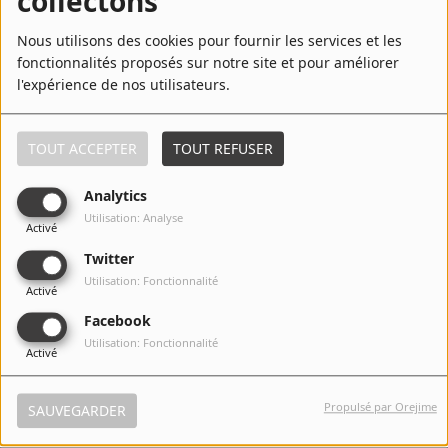
collectons
Nous utilisons des cookies pour fournir les services et les
fonctionnalités proposés sur notre site et pour améliorer
7
La Despedida
l'expérience de nos utilisateurs.
TOUT ACCEPTER
TOUT REFUSER
8
Llamado De Emergencia
Analytics
Utilisation: Analyse
Activé
Twitter
9
Pose
Utilisation: Fonctionnalité
Activé
Facebook
Utilisation: Fonctionnalité
Activé
10
Tu Príncipe
Propulsé par Orejime
SAUVEGARDER