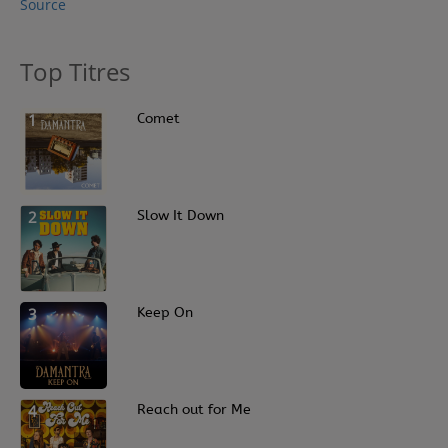
Source
Top Titres
1
Comet
2
Slow It Down
3
Keep On
4
Reach out for Me