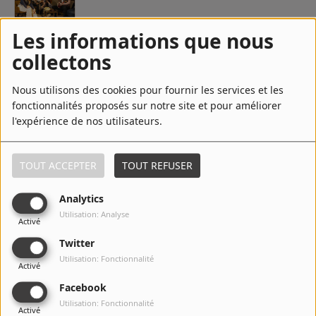
Les informations que nous
5
Jekyll and Hyde
collectons
Nous utilisons des cookies pour fournir les services et les
fonctionnalités proposés sur notre site et pour améliorer
6
Autumn Leaves
l'expérience de nos utilisateurs.
TOUT ACCEPTER
TOUT REFUSER
7
Sacrificed
Analytics
Utilisation: Analyse
Activé
Twitter
8
The Guide
Utilisation: Fonctionnalité
Activé
Facebook
Utilisation: Fonctionnalité
Activé
On and On