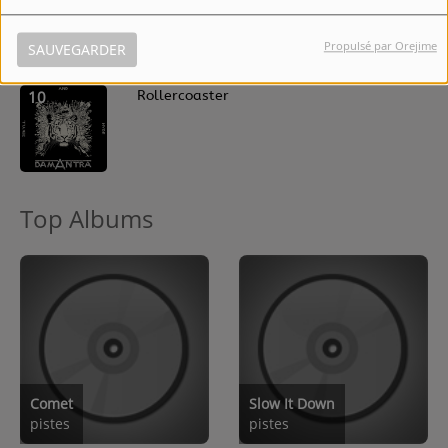
9
Propulsé par Orejime
SAUVEGARDER
10
Rollercoaster
Top Albums
Comet
Slow It Down
pistes
pistes