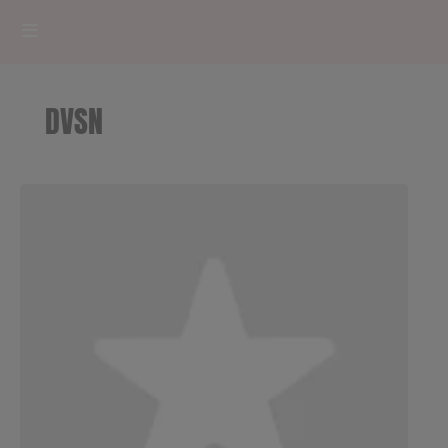
HOME
DVSN
RADIOPLAYER
CK RADIO Line-up
PODCASTS
Cultur'Ciné - Jean Meurice
CONCOURS
Contact