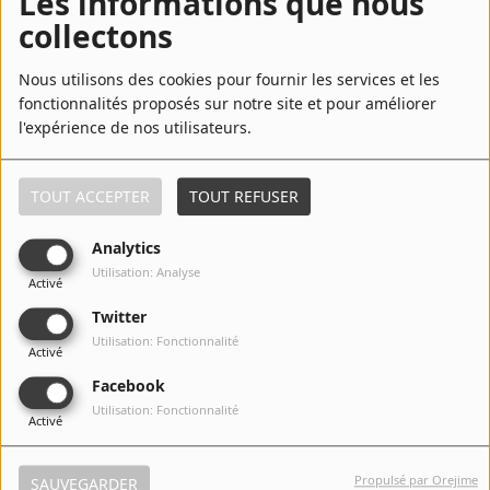
Les informations que nous
collectons
6
Mood
Nous utilisons des cookies pour fournir les services et les
fonctionnalités proposés sur notre site et pour améliorer
l'expérience de nos utilisateurs.
7
A Muse
TOUT ACCEPTER
TOUT REFUSER
Analytics
8
Between Us (feat. Snoh Aalegra)
Utilisation: Analyse
Activé
Twitter
Utilisation: Fonctionnalité
Activé
9
Friends (feat. PARTYNEXTDOOR)
Facebook
Utilisation: Fonctionnalité
Activé
10
Nuh Time / Tek Time
Propulsé par Orejime
SAUVEGARDER