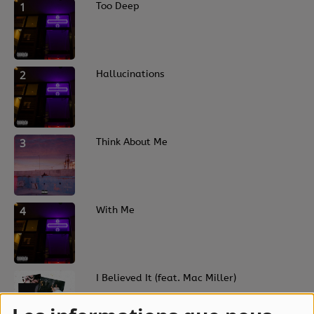
1
Too Deep
2
Hallucinations
3
Think About Me
4
With Me
5
I Believed It (feat. Mac Miller)