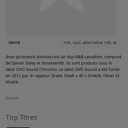
Contact
Régie Publicitaire
Genre
rnb, soul, alternative rnb, electro
Fréquences
dvsn (prononcé division) est un duo R&B canadien, composé
de Daniel Daley et Nineteen85. Ils sont produits sous le
label OVO Sound (Toronto). Le label OVO Sound a été fondé
Recherche d'un titre
en 2012 par le rappeur Drake, Noah « 40 » Shebib, Oliver El-
Khatib.
Source
SE CONNECTER
Top Titres