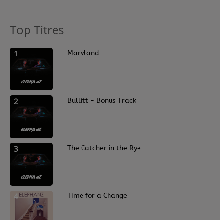
Contact
Top Titres
Régie Publicitaire
1
Maryland
Fréquences
2
Bullitt - Bonus Track
Recherche d'un titre
3
The Catcher in the Rye
SE CONNECTER
4
Time for a Change