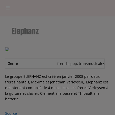
HOME
Elephanz
RADIOPLAYER
CK RADIO Line-up
PODCASTS
Genre
french, pop, transmusicales, seen 
Cultur'Ciné - Jean Meurice
Le groupe ELEPHANZ est créé en janvier 2008 par deux
frères nantais, Maxime et Jonathan Verleysen,. Elephanz est
maintenant composé de 4 musiciens. Les frères Verleysen à
CONCOURS
la guitare et clavier, Clément à la basse et Thibault à la
batterie.
Contact
Source