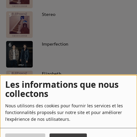
5
Stereo
6
Imperfection
7
Elizabeth
Les informations que nous
collectons
8
Blowing Like a Storm
Nous utilisons des cookies pour fournir les services et les
fonctionnalités proposés sur notre site et pour améliorer
l'expérience de nos utilisateurs.
9
Intro