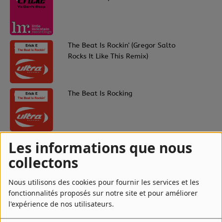
5
The Beat Is Rockin' (Gregor Salto
Rocks It Like This Remix)
6
The Beat Is Rocking
7
The Beat Is Rockin' (Original Mix)
Les informations que nous
collectons
Nous utilisons des cookies pour fournir les services et les
8
The Beat Is Rockin' (Fedde Le Grand
fonctionnalités proposés sur notre site et pour améliorer
Remix)
l'expérience de nos utilisateurs.