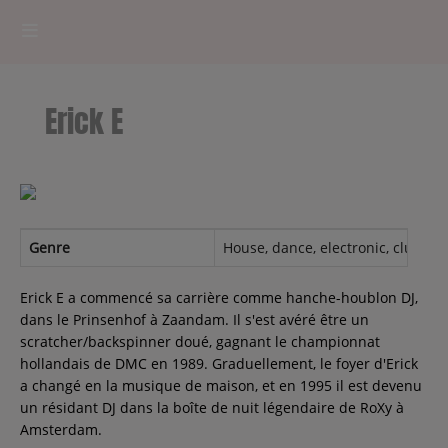
HOME
Erick E
RADIOPLAYER
CK RADIO Line-up
PODCASTS
Genre
House, dance, electronic, club, el
Cultur'Ciné - Jean Meurice
Erick E a commencé sa carrière comme hanche-houblon DJ,
dans le Prinsenhof à Zaandam. Il s'est avéré être un
scratcher/backspinner doué, gagnant le championnat
CONCOURS
hollandais de DMC en 1989. Graduellement, le foyer d'Erick
a changé en la musique de maison, et en 1995 il est devenu
un résidant DJ dans la boîte de nuit légendaire de RoXy à
Amsterdam.
Contact