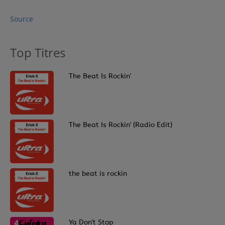
Contact
Source
Régie Publicitaire
Top Titres
1
The Beat Is Rockin'
Fréquences
2
The Beat Is Rockin' (Radio Edit)
Recherche d'un titre
SE CONNECTER
3
the beat is rockin
4
Ya Don't Stop