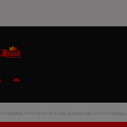
 avec
RadioKing
. RadioKing permet de
créer sa propre radio
facilement.
Politique 