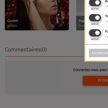
A
Ut
Activé
T
Queen
Page blanche
Ut
Activé
pistes
pistes
F
Ut
Activé
Commentaires(0)
SAUVEGA
Connectez-vous pour 
SE CO