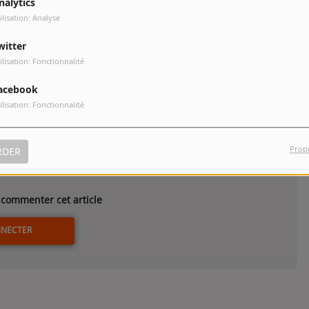
nalytics
ilisation: Analyse
witter
Bottega
ilisation: Fonctionnalité
pistes
acebook
ilisation: Fonctionnalité
Prop
RDER
commenter cet article
NNECTER