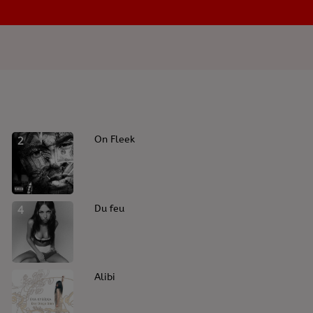
ns à textes
2
On Fleek
4
Du feu
6
Alibi