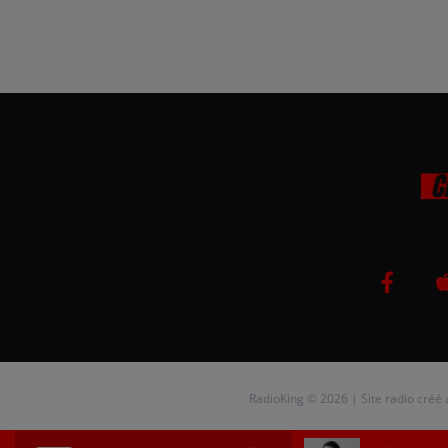
RadioKing © 2026 | Site radio créé