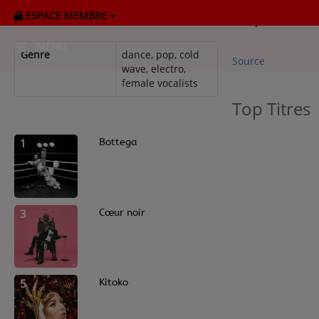
ESPACE MEMBRE
Française, chanso
MENU
Genre
dance, pop, cold
Source
wave, electro,
female vocalists
HOME
Top Titres
RADIOPLAYER
1
Bottega
CK RADIO Line-up
PODCASTS
3
Cœur noir
Cultur'Ciné - Jean Meurice
CONCOURS
5
Kitoko