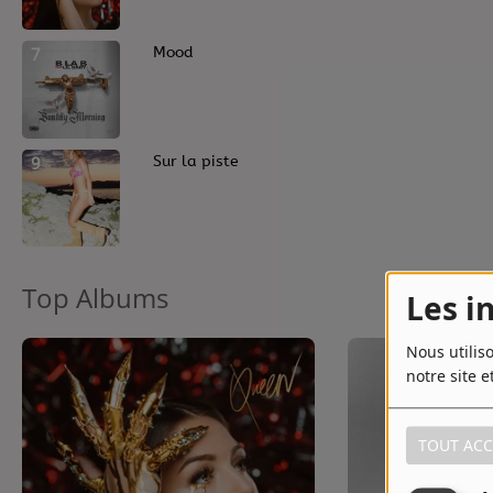
Contact
7
Mood
Contact
Régie Publicitaire
9
Sur la piste
Fréquences
Top Albums
Les i
Recherche d'un titre
Nous utilis
notre site e
TOUT ACC