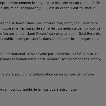
omprend notamment le single Turn on Tune in Cop Out' (utilisée
me album de Freakpower (1996) est un échec. Pour tourner la
ent à se lancer dans une carrière "big beat", ce qu'il va faire
l pose ainsi les bases de son style : un mélange de hip hop, de
s (un ancien de Island Record) son propre label : Skint Records.
du public (quelques succès dans les "charts" britanniques) que
n international, très convoité par le cinéma, la télé, la pub. Le
ne grande reconnaissance et de nombreuses récompenses. Fatboy
the Stars, issu d'une collaboration ou de sample de nombre
figure incontournable de la musique électronique.