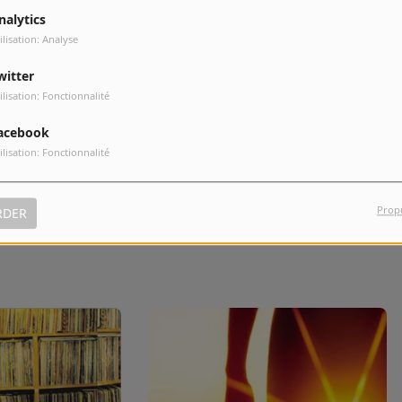
nalytics
ilisation: Analyse
8
Sunset (Bird of Prey)
witter
ilisation: Fonctionnalité
acebook
ilisation: Fonctionnalité
10
Gangster Trippin
Prop
RDER