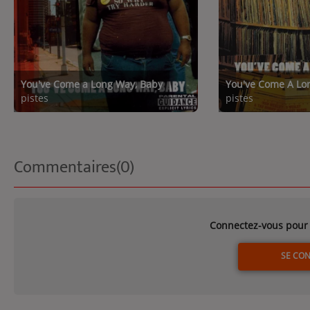
You've Come a Long Way, Baby
You've Come A Lo
pistes
pistes
Commentaires(0)
Connectez-vous pour 
SE CO