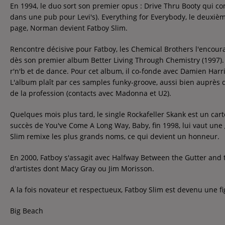
En 1994, le duo sort son premier opus : Drive Thru Booty qui c
Contact
dans une pub pour Levi's). Everything for Everybody, le deuxiè
Contact
page, Norman devient Fatboy Slim.
Rencontre décisive pour Fatboy, les Chemical Brothers l'encourag
Régie Publicitaire
dès son premier album Better Living Through Chemistry (1997). I
r'n'b et de dance. Pour cet album, il co-fonde avec Damien Harri
L'album plaît par ces samples funky-groove, aussi bien auprès 
de la profession (contacts avec Madonna et U2).
Fréquences
Quelques mois plus tard, le single Rockafeller Skank est un carto
succès de You've Come A Long Way, Baby, fin 1998, lui vaut u
Slim remixe les plus grands noms, ce qui devient un honneur.
Recherche d'un titre
En 2000, Fatboy s'assagit avec Halfway Between the Gutter and 
d'artistes dont Macy Gray ou Jim Morisson.
A la fois novateur et respectueux, Fatboy Slim est devenu une 
Big Beach