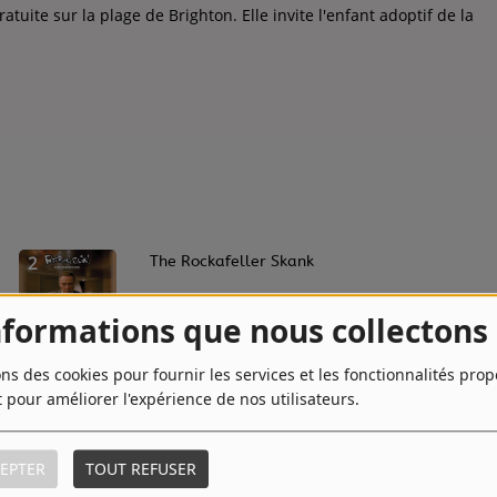
tuite sur la plage de Brighton. Elle invite l'enfant adoptif de la
2
The Rockafeller Skank
nformations que nous collectons
4
Weapon Of Choice
ons des cookies pour fournir les services et les fonctionnalités pro
t pour améliorer l'expérience de nos utilisateurs.
EPTER
TOUT REFUSER
6
Right Here Right Now