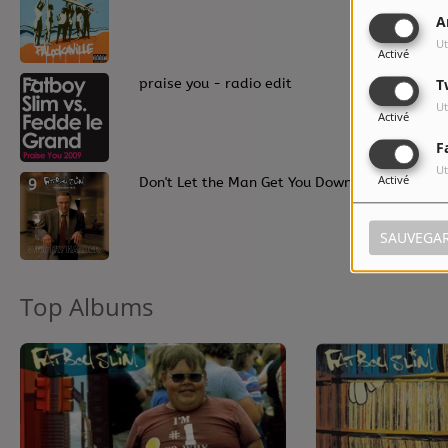
A
Ut
Activé
7
praise you - radio edit
T
Ut
Activé
F
Ut
Activé
9
Don't Let the Man Get You Down
SAUVEGA
Top Albums