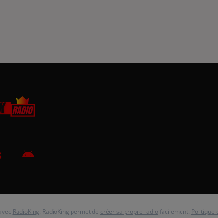
 avec
RadioKing
. RadioKing permet de
créer sa propre radio
facilement.
Politique 