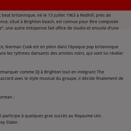
on vrai nom Quentin Leo Cook (ou parfois Norman Cook), est un
g beat britannique, né le 13 juillet 1963 à Redhill, près de
ence, situé à Brighton beach, est connue pour être composée
", une autre mitoyenne fait office de studio et ensuite d'une
e, Norman Cook est en plein dans l'époque pop britannique
vre les rythmes dansants des artistes noirs, qui vont lui révéler
t remarquer comme DJ à Brighton tout en intégrant The
ccord avec le style musical du groupe, il décide finalement de
Norman :
uel il participe à quelques gros succès au Royaume-Uni.
ey Slater.