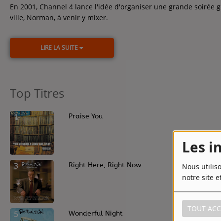
En 2001, Channel 4 lance l'idée d'organiser une grande soirée gra
ville, Norman, à venir y mixer.
LIRE LA SUITE
Top Titres
1
Praise You
Les i
3
Right Here, Right Now
Nous utilis
notre site e
TOUT ACC
5
Wonderful Night