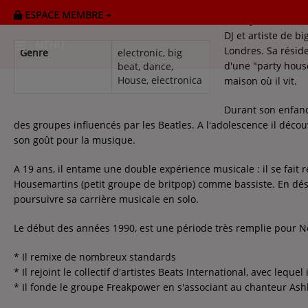
ESPACE MEMBRE
Fatboy Slim, de s
DJ et artiste de bi
MENU
Londres. Sa résid
Genre
electronic, big
d'une "party house
beat, dance,
House, electronica
maison où il vit.
HOME
Durant son enfanc
RADIOPLAYER
des groupes influencés par les Beatles. A l'adolescence il décou
son goût pour la musique.
CK RADIO Line-up
A 19 ans, il entame une double expérience musicale : il se fai
Housemartins (petit groupe de britpop) comme bassiste. En désa
PODCASTS
poursuivre sa carrière musicale en solo.
Cultur'Ciné - Jean Meurice
Le début des années 1990, est une période très remplie pour 
* Il remixe de nombreux standards
CONCOURS
* Il rejoint le collectif d'artistes Beats International, avec leq
* Il fonde le groupe Freakpower en s'associant au chanteur Ashl