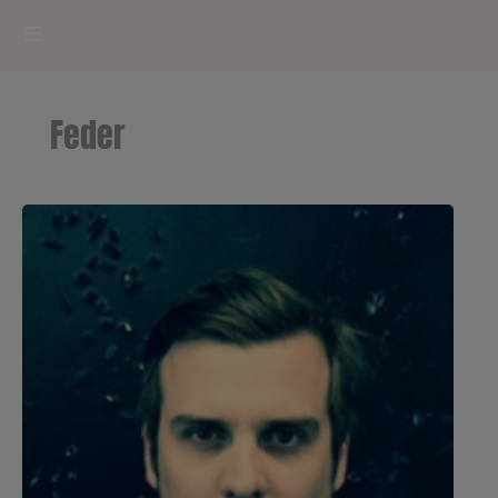
HOME
Feder
RADIOPLAYER
CK RADIO Line-up
PODCASTS
Cultur'Ciné - Jean Meurice
CONCOURS
Contact