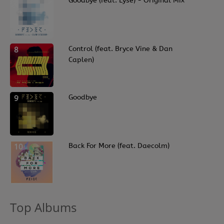
7
Goodbye (feat. Lyse) - Original Mix
8
Control (feat. Bryce Vine & Dan
Caplen)
9
Goodbye
10
Back For More (feat. Daecolm)
Top Albums