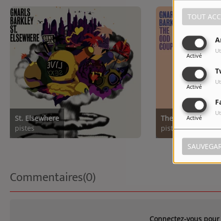
TOUT ACC
A
Ut
Activé
T
Ut
Activé
F
Ut
St. Elsewhere
The Odd Couple
Activé
pistes
pistes
SAUVEGA
Commentaires(0)
Connectez-vous pour 