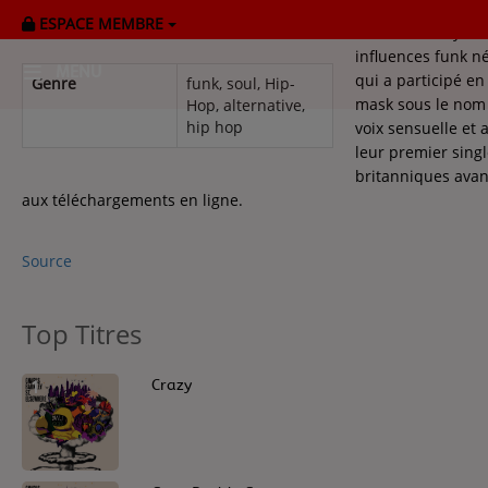
ESPACE MEMBRE
Gnarls Barkley es
influences funk n
MENU
qui a participé e
Genre
funk, soul, Hip-
mask sous le nom 
Hop, alternative,
hip hop
voix sensuelle et 
HOME
leur premier singl
britanniques ava
RADIOPLAYER
aux téléchargements en ligne.
CK RADIO Line-up
Source
PODCASTS
Top Titres
Cultur'Ciné - Jean Meurice
1
Crazy
CONCOURS