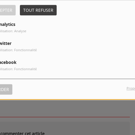
EPTER
TOUT REFUSER
nalytics
ilisation: Analyse
witter
ilisation: Fonctionnalité
acebook
ilisation: Fonctionnalité
Crazy
pistes
Prop
RDER
commenter cet article