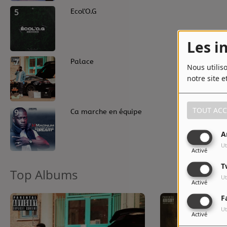
5
Ecol'O.G
Les i
7
Palace
Nous utilis
notre site e
TOUT ACC
9
Ca marche en équipe
A
Ut
Activé
T
Top Albums
Ut
Activé
F
Ut
Activé