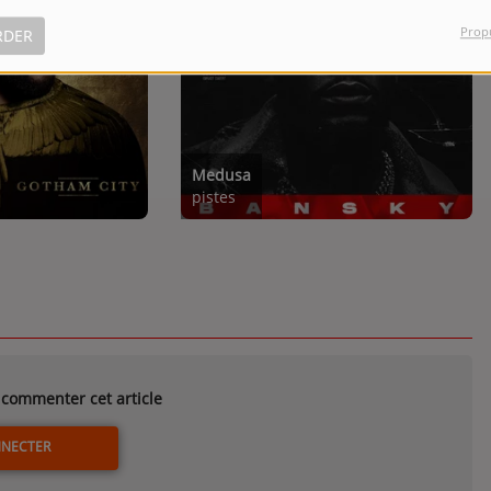
Prop
RDER
Medusa
pistes
commenter cet article
NNECTER