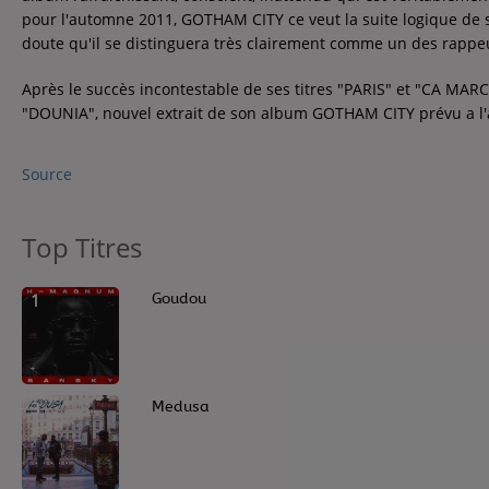
Contact
pour l'automne 2011, GOTHAM CITY ce veut la suite logique de 
doute qu'il se distinguera très clairement comme un des rappe
Contact
Après le succès incontestable de ses titres "PARIS" et "CA MA
"DOUNIA", nouvel extrait de son album GOTHAM CITY prévu a l
Régie Publicitaire
Source
Fréquences
Top Titres
1
Goudou
Recherche d'un titre
3
Medusa