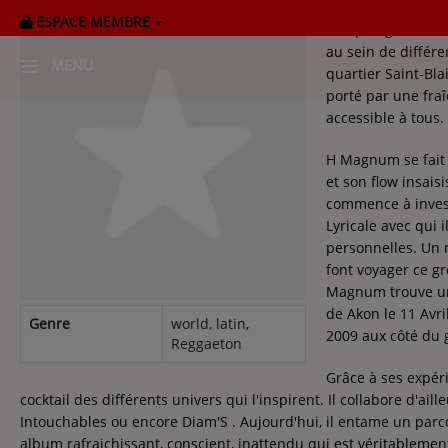
ESPACE MEMBRE
Son plongeon dans 
au sein de différe
MENU
quartier Saint-Bla
porté par une fra
accessible à tous.
HOME
H Magnum se fait d
RADIOPLAYER
et son flow insais
commence à investi
CK RADIO Line-up
Lyricale avec qui 
personnelles. Un 
font voyager ce g
PODCASTS
Magnum trouve une
Cultur'Ciné - Jean Meurice
de Akon le 11 Avri
Genre
world, latin,
2009 aux côté du 
Reggaeton
CONCOURS
Grâce à ses expéri
cocktail des différents univers qui l'inspirent. Il collabore d'ai
Intouchables ou encore Diam'S . Aujourd'hui, il entame un parc
album rafraichissant, conscient, inattendu qui est véritableme