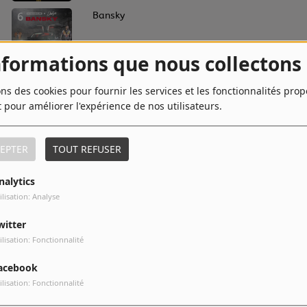
6
Bansky
nformations que nous collectons
8
Aucun mytho (feat. Black M)
ons des cookies pour fournir les services et les fonctionnalités pro
t pour améliorer l'expérience de nos utilisateurs.
EPTER
TOUT REFUSER
10
De l'or
nalytics
ilisation: Analyse
witter
ilisation: Fonctionnalité
acebook
ilisation: Fonctionnalité