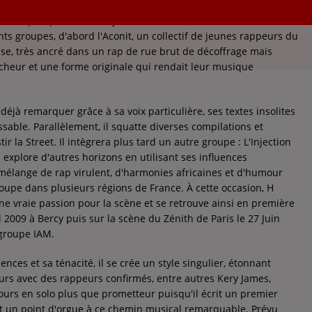
le hip-hop remonte déjà à une dizaine d'années. Il s'illustre
nts groupes, d'abord l'Aconit, un collectif de jeunes rappeurs du
ise, très ancré dans un rap de rue brut de décoffrage mais
îcheur et une forme originale qui rendait leur musique
éjà remarquer grâce à sa voix particulière, ses textes insolites
issable. Parallèlement, il squatte diverses compilations et
r la Street. Il intègrera plus tard un autre groupe : L'Injection
il explore d'autres horizons en utilisant ses influences
mélange de rap virulent, d'harmonies africaines et d'humour
roupe dans plusieurs régions de France. À cette occasion, H
 vraie passion pour la scène et se retrouve ainsi en première
l 2009 à Bercy puis sur la scène du Zénith de Paris le 27 Juin
groupe IAM.
ences et sa ténacité, il se crée un style singulier, étonnant
lleurs avec des rappeurs confirmés, entre autres Kery James,
ours en solo plus que prometteur puisqu'il écrit un premier
nt un point d'orgue à ce chemin musical remarquable. Prévu