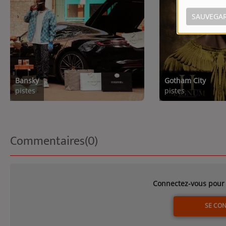
SAUVEGA
Bansky
Gotham City
pistes
pistes
Commentaires(0)
Connectez-vous pour 
SE CO