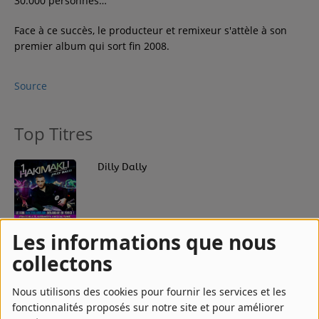
30.000 personnes…
Face à ce succès, le producteur et remixeur s'attèle à son
premier album qui sort fin 2008.
Source
Top Titres
1
Dilly Dally
Les informations que nous
2
Ding Dong
collectons
Nous utilisons des cookies pour fournir les services et les
3
Dollaly
fonctionnalités proposés sur notre site et pour améliorer