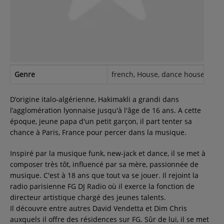
Contact
Régie Publicitaire
Genre
french, House, dance house, danc
Fréquences
D’origine italo-algérienne, Hakimakli a grandi dans
l’agglomération lyonnaise jusqu'à l'âge de 16 ans. A cette
époque, jeune papa d'un petit garçon, il part tenter sa
Recherche d'un titre
chance à Paris, France pour percer dans la musique.
Inspiré par la musique funk, new-jack et dance, il se met à
composer très tôt, influencé par sa mère, passionnée de
SE CONNECTER
musique. C'est à 18 ans que tout va se jouer. Il rejoint la
radio parisienne FG DJ Radio où il exerce la fonction de
directeur artistique chargé des jeunes talents.
Il découvre entre autres David Vendetta et Dim Chris
auxquels il offre des résidences sur FG. Sûr de lui, il se met