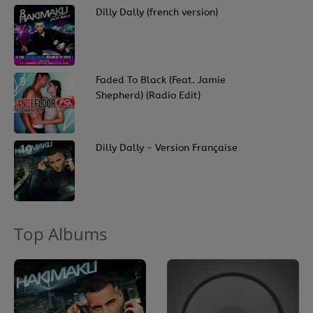
8
Dilly Dally (french version)
9
Faded To Black (Feat. Jamie
Shepherd) (Radio Edit)
10
Dilly Dally - Version Française
Top Albums