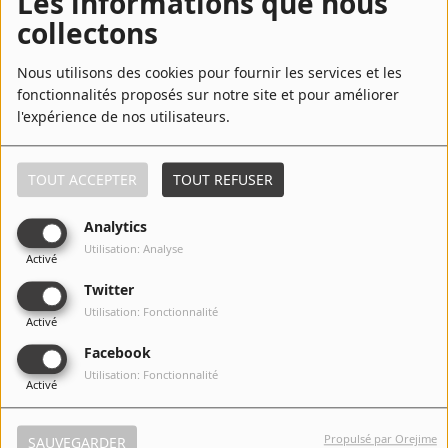
Les informations que nous
collectons
6
Hey, Little Girl
Nous utilisons des cookies pour fournir les services et les
fonctionnalités proposés sur notre site et pour améliorer
l'expérience de nos utilisateurs.
7
Street Cafe
TOUT ACCEPTER
TOUT REFUSER
Analytics
8
Man of Colours
Utilisation: Analyse
Activé
Twitter
Utilisation: Fonctionnalité
Activé
9
My Obsession
Facebook
Utilisation: Fonctionnalité
Activé
10
Nothing Too Serious
Propulsé par Orejime
SAUVEGARDER