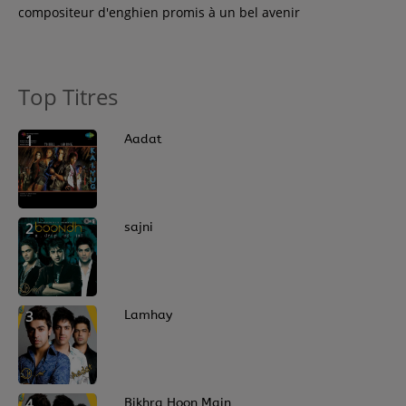
compositeur d'enghien promis à un bel avenir
Top Titres
1
Aadat
2
sajni
3
Lamhay
4
Bikhra Hoon Main