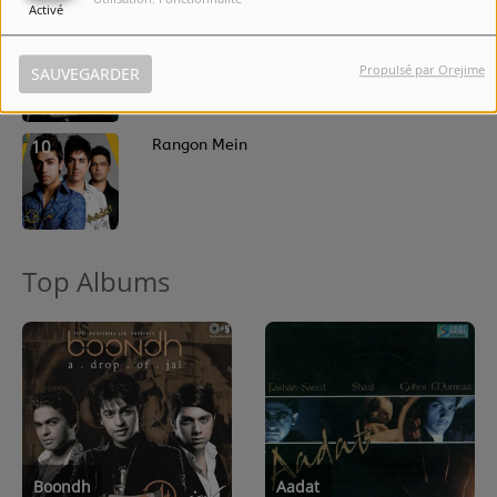
Activé
9
Chup Chup
Propulsé par Orejime
SAUVEGARDER
10
Rangon Mein
Top Albums
Boondh
Aadat