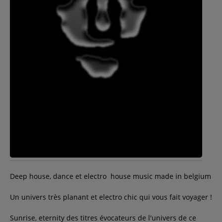
Contact
Régie Publicitaire
Fréquences
Recherche d'un titre
SE CONNECTER
Deep house, dance et electro house music made in belgium
Un univers très planant et electro chic qui vous fait voyager !
Sunrise, eternity des titres évocateurs de l'univers de ce