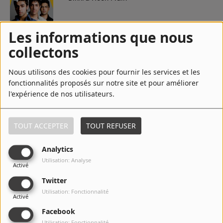
Les informations que nous
5
Teri Yaad
collectons
Nous utilisons des cookies pour fournir les services et les
fonctionnalités proposés sur notre site et pour améliorer
l'expérience de nos utilisateurs.
6
Ik Din Aye Ga
TOUT ACCEPTER
TOUT REFUSER
7
Dil Haray Pukaray
Analytics
Utilisation: Analyse
Activé
Twitter
8
Panchi
Utilisation: Fonctionnalité
Activé
Facebook
Utilisation: Fonctionnalité