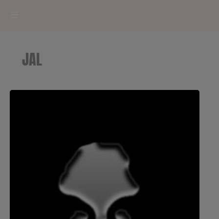
HOME
JAL
RADIOPLAYER
CK RADIO Line-up
PODCASTS
Cultur'Ciné - Jean Meurice
CONCOURS
Contact