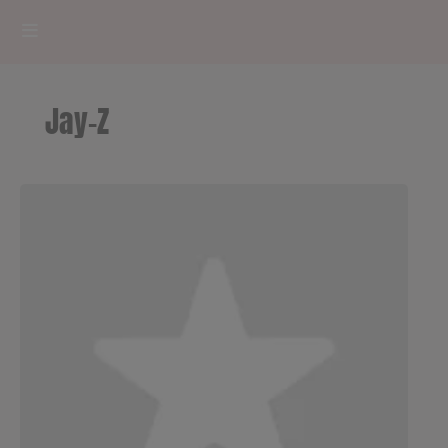
HOME
Jay-Z
RADIOPLAYER
CK RADIO Line-up
PODCASTS
Cultur'Ciné - Jean Meurice
CONCOURS
Contact