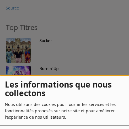
Source
Top Titres
1
Sucker
2
Burnin' Up
Les informations que nous
collectons
3
S.O.S.
Nous utilisons des cookies pour fournir les services et les
fonctionnalités proposés sur notre site et pour améliorer
l'expérience de nos utilisateurs.
4
Year 3000