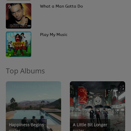
9
What a Man Gotta Do
10
Play My Music
Top Albums
Happiness Begins
A Little Bit Longer
pistes
pistes