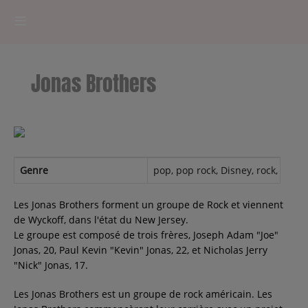
HOME
Jonas Brothers
RADIOPLAYER
CK RADIO Line-up
PODCASTS
Genre
pop, pop rock, Disney, rock, pop 
Cultur'Ciné - Jean Meurice
Les Jonas Brothers forment un groupe de Rock et viennent
de Wyckoff, dans l'état du New Jersey.
Le groupe est composé de trois frères, Joseph Adam "Joe"
CONCOURS
Jonas, 20, Paul Kevin "Kevin" Jonas, 22, et Nicholas Jerry
"Nick" Jonas, 17.
Les Jonas Brothers est un groupe de rock américain. Les
Contact