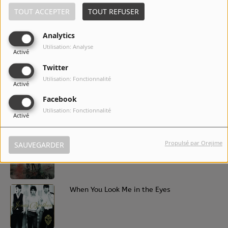
TOUT ACCEPTER
TOUT REFUSER
Analytics
5
Like It's Christmas
Utilisation: Analyse
Activé
Twitter
Utilisation: Fonctionnalité
Activé
6
Only Human
Facebook
Utilisation: Fonctionnalité
Activé
7
Lovebug
Propulsé par Orejime
SAUVEGARDER
8
When You Look Me in the Eyes