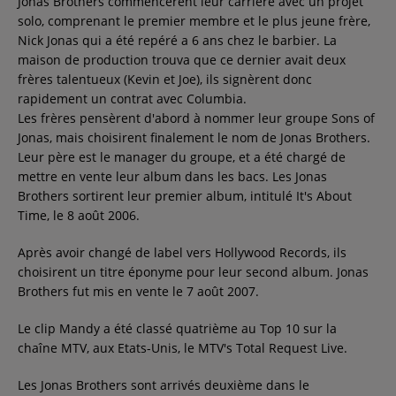
Jonas Brothers commencèrent leur carrière avec un projet
solo, comprenant le premier membre et le plus jeune frère,
Contact
Nick Jonas qui a été repéré a 6 ans chez le barbier. La
maison de production trouva que ce dernier avait deux
frères talentueux (Kevin et Joe), ils signèrent donc
Régie Publicitaire
rapidement un contrat avec Columbia.
Les frères pensèrent d'abord à nommer leur groupe Sons of
Jonas, mais choisirent finalement le nom de Jonas Brothers.
Fréquences
Leur père est le manager du groupe, et a été chargé de
mettre en vente leur album dans les bacs. Les Jonas
Brothers sortirent leur premier album, intitulé It's About
Time, le 8 août 2006.
Recherche d'un titre
Après avoir changé de label vers Hollywood Records, ils
choisirent un titre éponyme pour leur second album. Jonas
Brothers fut mis en vente le 7 août 2007.
SE CONNECTER
Le clip Mandy a été classé quatrième au Top 10 sur la
chaîne MTV, aux Etats-Unis, le MTV's Total Request Live.
Les Jonas Brothers sont arrivés deuxième dans le