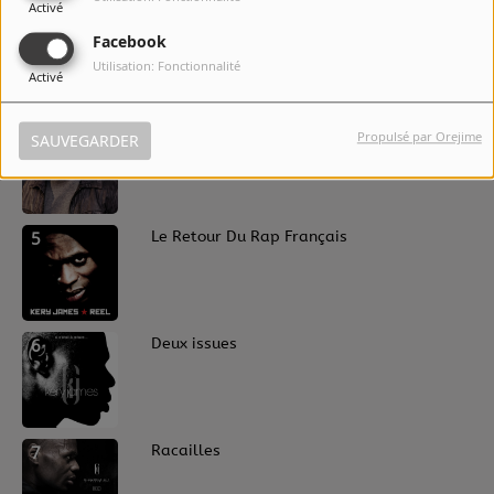
Activé
3
A qui la faute
Facebook
Utilisation: Fonctionnalité
Activé
4
Pleure en silence
Propulsé par Orejime
SAUVEGARDER
5
Le Retour Du Rap Français
6
Deux issues
7
Racailles