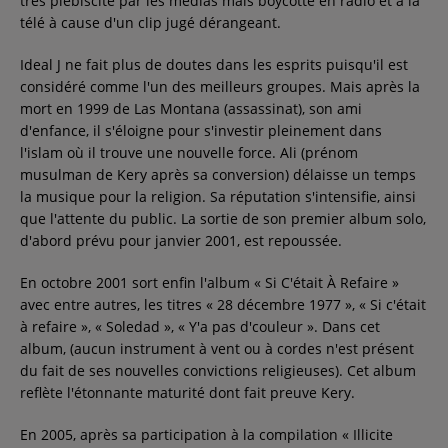
très plébiscité par les médias mais boycotté en radio et à la
télé à cause d'un clip jugé dérangeant.
Ideal J ne fait plus de doutes dans les esprits puisqu'il est
considéré comme l'un des meilleurs groupes. Mais après la
mort en 1999 de Las Montana (assassinat), son ami
d'enfance, il s'éloigne pour s'investir pleinement dans
l'islam où il trouve une nouvelle force. Ali (prénom
musulman de Kery après sa conversion) délaisse un temps
la musique pour la religion. Sa réputation s'intensifie, ainsi
que l'attente du public. La sortie de son premier album solo,
d'abord prévu pour janvier 2001, est repoussée.
En octobre 2001 sort enfin l'album « Si C'était À Refaire »
avec entre autres, les titres « 28 décembre 1977 », « Si c'était
à refaire », « Soledad », « Y'a pas d'couleur ». Dans cet
album, (aucun instrument à vent ou à cordes n'est présent
du fait de ses nouvelles convictions religieuses). Cet album
reflète l'étonnante maturité dont fait preuve Kery.
En 2005, après sa participation à la compilation « Illicite