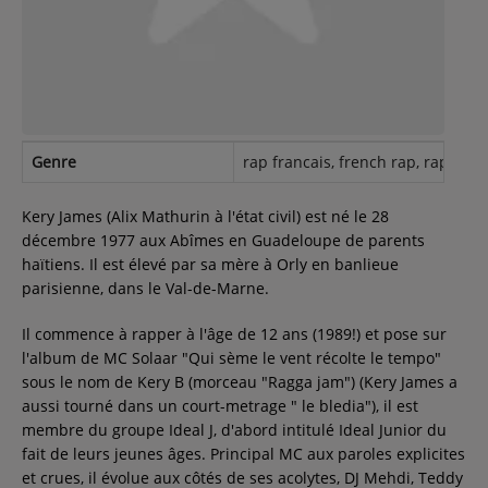
Contact
Régie Publicitaire
Genre
rap francais, french rap, rap, Hip
Fréquences
Kery James (Alix Mathurin à l'état civil) est né le 28
décembre 1977 aux Abîmes en Guadeloupe de parents
haïtiens. Il est élevé par sa mère à Orly en banlieue
Recherche d'un titre
parisienne, dans le Val-de-Marne.
Il commence à rapper à l'âge de 12 ans (1989!) et pose sur
l'album de MC Solaar "Qui sème le vent récolte le tempo"
SE CONNECTER
sous le nom de Kery B (morceau "Ragga jam") (Kery James a
aussi tourné dans un court-metrage " le bledia"), il est
membre du groupe Ideal J, d'abord intitulé Ideal Junior du
fait de leurs jeunes âges. Principal MC aux paroles explicites
et crues, il évolue aux côtés de ses acolytes, DJ Mehdi, Teddy