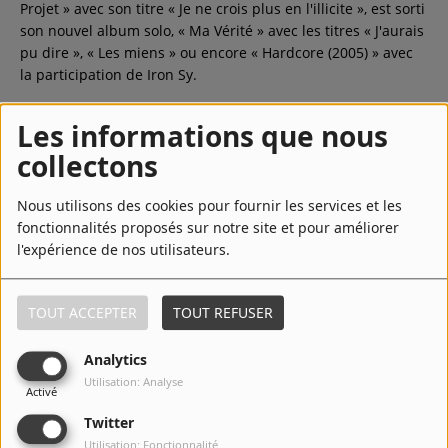
Projet » avec son titre « Je ne crois plus en l'illicite », est sorti
son nouvel album solo, « Ma Vérité » avec les titres « J'aurais
pu dire », « Les miens » ou encore « Hardcore (2005) » avec
la participation de Iron Sy.
Les informations que nous
LIRE LA SUITE
collectons
Nous utilisons des cookies pour fournir les services et les
Top Titres
fonctionnalités proposés sur notre site et pour améliorer
l'expérience de nos utilisateurs.
1
Banlieusards
TOUT ACCEPTER
TOUT REFUSER
Analytics
2
Lettre à la république
Utilisation: Analyse
Activé
Twitter
Utilisation: Fonctionnalité