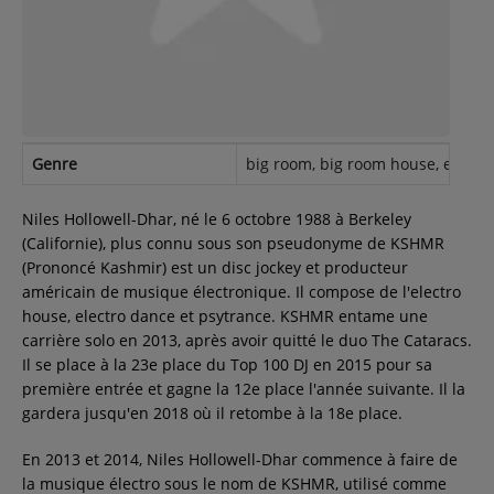
Contact
Régie Publicitaire
Genre
big room, big room house, electro
Fréquences
Niles Hollowell-Dhar, né le 6 octobre 1988 à Berkeley
(Californie), plus connu sous son pseudonyme de KSHMR
(Prononcé Kashmir) est un disc jockey et producteur
Recherche d'un titre
américain de musique électronique. Il compose de l'electro
house, electro dance et psytrance. KSHMR entame une
carrière solo en 2013, après avoir quitté le duo The Cataracs.
Il se place à la 23e place du Top 100 DJ en 2015 pour sa
SE CONNECTER
première entrée et gagne la 12e place l'année suivante. Il la
gardera jusqu'en 2018 où il retombe à la 18e place.
En 2013 et 2014, Niles Hollowell-Dhar commence à faire de
la musique électro sous le nom de KSHMR, utilisé comme