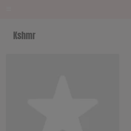
HOME
Kshmr
RADIOPLAYER
CK RADIO Line-up
PODCASTS
Cultur'Ciné - Jean Meurice
CONCOURS
Contact