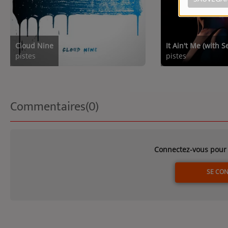
Cloud Nine
It Ain't Me (with 
pistes
pistes
Commentaires(0)
Connectez-vous pour 
SE CO