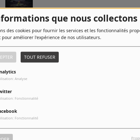
nformations que nous collectons
8
Lose Somebody
ons des cookies pour fournir les services et les fonctionnalités pro
t pour améliorer l'expérience de nos utilisateurs.
10
It Ain’t Me (with Selena Gomez)
EPTER
TOUT REFUSER
nalytics
ilisation: Analyse
witter
ilisation: Fonctionnalité
acebook
ilisation: Fonctionnalité
Prop
RDER