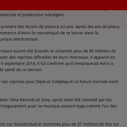
 nom Kyrre Gørvell-Dahll, né le 11 septembre 1991 à Bergen
platiniste et producteur norvégien.
rendre des leçons de piano à six ans. Après dix ans de piano,
romance d'Avicii le convainquit de se lancer dans la
usique électronique.
ceaux eurent été écoutés et visionnés plus de 80 millions de
mposer des reprises officielles de leurs morceaux. Il apparut en
19 septembre 2014, il fut confirmé qu'il remplacerait Avicii à
e santé de ce dernier.
 ses reprises pour Diplo et Coldplay et sa future tournée nord-
avec Ultra Records et Sony, après avoir été convoité par les
t l'engouement pour sa musique placent Kygo comme l'un des
fois sur Soundcloud et visionnée plus de 57 millions de fois sur