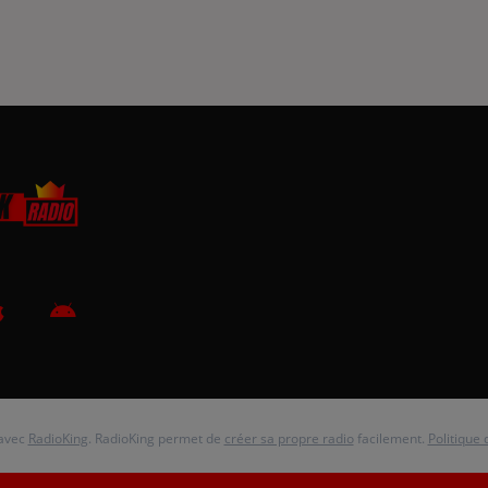
 avec
RadioKing
. RadioKing permet de
créer sa propre radio
facilement.
Politique 