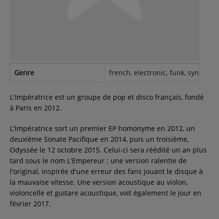
Contact
Régie Publicitaire
Genre
french, electronic, funk, synthpop
Fréquences
L'Impératrice est un groupe de pop et disco français, fondé
à Paris en 2012.
Recherche d'un titre
L'Impératrice sort un premier EP homonyme en 2012, un
deuxième Sonate Pacifique en 2014, puis un troisième,
Odyssée le 12 octobre 2015. Celui-ci sera réédité un an plus
tard sous le nom L'Empereur : une version ralentie de
SE CONNECTER
l'original, inspirée d'une erreur des fans jouant le disque à
la mauvaise vitesse. Une version acoustique au violon,
violoncelle et guitare acoustique, voit également le jour en
février 2017.