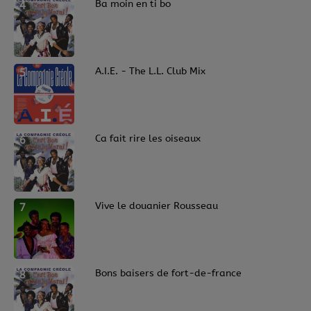
4
Ba moin en ti bo
5
A.I.E. - The L.L. Club Mix
6
Ca fait rire les oiseaux
7
Vive le douanier Rousseau
8
Bons baisers de fort-de-france