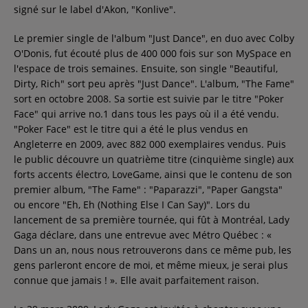
signé sur le label d'Akon, "Konlive".
Le premier single de l'album "Just Dance", en duo avec Colby
O'Donis, fut écouté plus de 400 000 fois sur son MySpace en
l'espace de trois semaines. Ensuite, son single "Beautiful,
Dirty, Rich" sort peu après "Just Dance". L'album, "The Fame"
sort en octobre 2008. Sa sortie est suivie par le titre "Poker
Face" qui arrive no.1 dans tous les pays où il a été vendu.
"Poker Face" est le titre qui a été le plus vendus en
Angleterre en 2009, avec 882 000 exemplaires vendus. Puis
le public découvre un quatrième titre (cinquième single) aux
forts accents électro, LoveGame, ainsi que le contenu de son
premier album, "The Fame" : "Paparazzi", "Paper Gangsta"
ou encore "Eh, Eh (Nothing Else I Can Say)". Lors du
lancement de sa première tournée, qui fût à Montréal, Lady
Gaga déclare, dans une entrevue avec Métro Québec : «
Dans un an, nous nous retrouverons dans ce même pub, les
gens parleront encore de moi, et même mieux, je serai plus
connue que jamais ! ». Elle avait parfaitement raison.