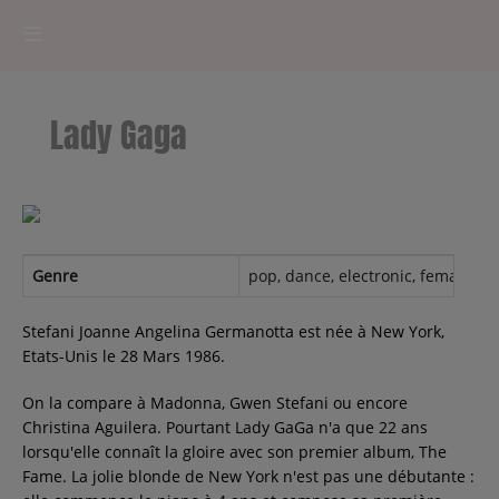
HOME
Lady Gaga
RADIOPLAYER
CK RADIO Line-up
PODCASTS
Genre
pop, dance, electronic, female voc
Cultur'Ciné - Jean Meurice
Stefani Joanne Angelina Germanotta est née à New York,
Etats-Unis le 28 Mars 1986.
CONCOURS
On la compare à Madonna, Gwen Stefani ou encore
Christina Aguilera. Pourtant Lady GaGa n'a que 22 ans
lorsqu'elle connaît la gloire avec son premier album, The
Fame. La jolie blonde de New York n'est pas une débutante :
Contact