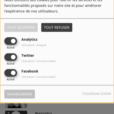
Nous utilisons des cookies pour fournir les services et les
fonctionnalités proposés sur notre site et pour améliorer
l'expérience de nos utilisateurs.
3
Paparazzi
TOUT ACCEPTER
TOUT REFUSER
Analytics
4
Just Dance
Utilisation: Analyse
Activé
Twitter
Utilisation: Fonctionnalité
Activé
5
LoveGame
Facebook
Utilisation: Fonctionnalité
Activé
6
Judas
Propulsé par Orejime
SAUVEGARDER
7
Alejandro