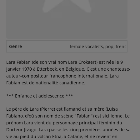
Contact
Régie Publicitaire
Genre
female vocalists, pop, french, Can
Fréquences
Lara Fabian (de son vrai nom Lara Crokaert) est née le 9
janvier 1970 à Etterbeek, en Belgique. C'est une chanteuse-
auteur-compositeur francophone internationale. Lara
Recherche d'un titre
Fabian est de nationalité canadienne.
*** Enfance et adolescence ***
SE CONNECTER
Le père de Lara (Pierre) est flamand et sa mère (Luisa
Fabiano, d'où son nom de scène "Fabian") est sicilienne. Le
prénom Lara vient du personnage principal féminin du
Docteur Jivago. Lara passe les cinq premières années de sa
vie au pied du volcan Etna, à Catane, et ne revient en