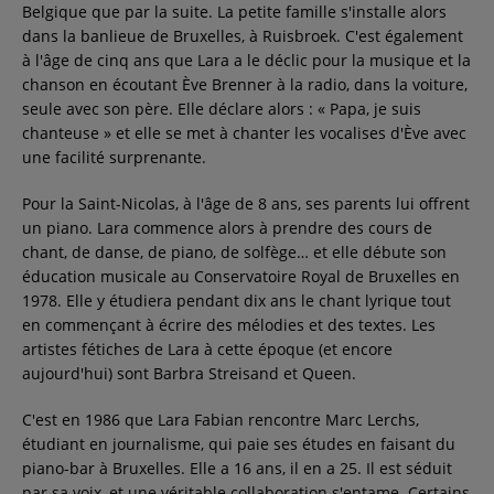
Belgique que par la suite. La petite famille s'installe alors
dans la banlieue de Bruxelles, à Ruisbroek. C'est également
à l'âge de cinq ans que Lara a le déclic pour la musique et la
chanson en écoutant Ève Brenner à la radio, dans la voiture,
seule avec son père. Elle déclare alors : « Papa, je suis
chanteuse » et elle se met à chanter les vocalises d'Ève avec
une facilité surprenante.
Pour la Saint-Nicolas, à l'âge de 8 ans, ses parents lui offrent
un piano. Lara commence alors à prendre des cours de
chant, de danse, de piano, de solfège… et elle débute son
éducation musicale au Conservatoire Royal de Bruxelles en
1978. Elle y étudiera pendant dix ans le chant lyrique tout
en commençant à écrire des mélodies et des textes. Les
artistes fétiches de Lara à cette époque (et encore
aujourd'hui) sont Barbra Streisand et Queen.
C'est en 1986 que Lara Fabian rencontre Marc Lerchs,
étudiant en journalisme, qui paie ses études en faisant du
piano-bar à Bruxelles. Elle a 16 ans, il en a 25. Il est séduit
par sa voix, et une véritable collaboration s'entame. Certains