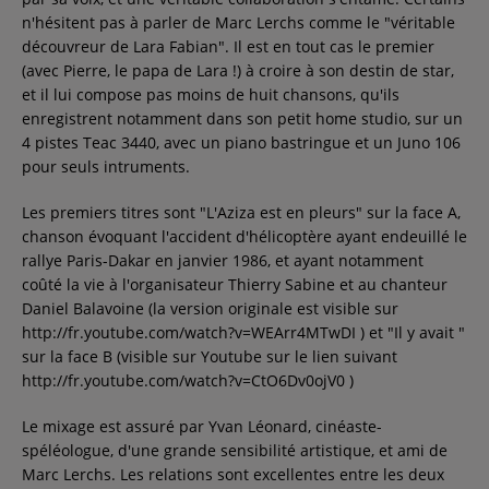
n'hésitent pas à parler de Marc Lerchs comme le "véritable
découvreur de Lara Fabian". Il est en tout cas le premier
(avec Pierre, le papa de Lara !) à croire à son destin de star,
et il lui compose pas moins de huit chansons, qu'ils
enregistrent notamment dans son petit home studio, sur un
4 pistes Teac 3440, avec un piano bastringue et un Juno 106
pour seuls intruments.
Les premiers titres sont "L'Aziza est en pleurs" sur la face A,
chanson évoquant l'accident d'hélicoptère ayant endeuillé le
rallye Paris-Dakar en janvier 1986, et ayant notamment
coûté la vie à l'organisateur Thierry Sabine et au chanteur
Daniel Balavoine (la version originale est visible sur
http://fr.youtube.com/watch?v=WEArr4MTwDI ) et "Il y avait "
sur la face B (visible sur Youtube sur le lien suivant
http://fr.youtube.com/watch?v=CtO6Dv0ojV0 )
Le mixage est assuré par Yvan Léonard, cinéaste-
spéléologue, d'une grande sensibilité artistique, et ami de
Marc Lerchs. Les relations sont excellentes entre les deux