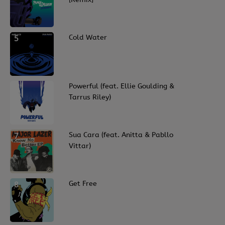
5
Cold Water
6
Powerful (feat. Ellie Goulding &
Tarrus Riley)
7
Sua Cara (feat. Anitta & Pabllo
Vittar)
8
Get Free