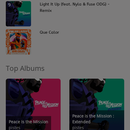
9
Light It Up (feat. Nyla & Fuse ODG) -
Remix
10
Que Calor
Top Albums
Peace is the Mission :
Peace Is the Mission
Extended
pistes
pistes