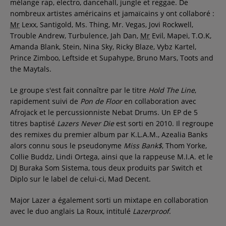
mélange rap, electro, dancehall, jungle et reggae. De
nombreux artistes américains et jamaïcains y ont collaboré :
Mr
Lexx, Santigold, Ms. Thing, Mr. Vegas, Jovi Rockwell,
Trouble Andrew, Turbulence, Jah Dan,
Mr
Evil, Mapei, T.O.K,
Amanda Blank, Stein, Nina Sky, Ricky Blaze, Vybz Kartel,
Prince Zimboo, Leftside et Supahype, Bruno Mars, Toots and
the Maytals.
Le groupe s'est fait connaître par le titre
Hold The Line
,
rapidement suivi de
Pon de Floor
en collaboration avec
Afrojack et le percussionniste Nebat Drums. Un EP de 5
titres baptisé
Lazers Never Die
est sorti en 2010. Il regroupe
des remixes du premier album par K.L.A.M., Azealia Banks
alors connu sous le pseudonyme
Miss Bank$
, Thom Yorke,
Collie Buddz, Lindi Ortega, ainsi que la rappeuse M.I.A. et le
DJ Buraka Som Sistema, tous deux produits par Switch et
Diplo sur le label de celui-ci,
Mad Decent
.
Major Lazer a également sorti un mixtape en collaboration
avec le duo anglais La Roux, intitulé
Lazerproof
.