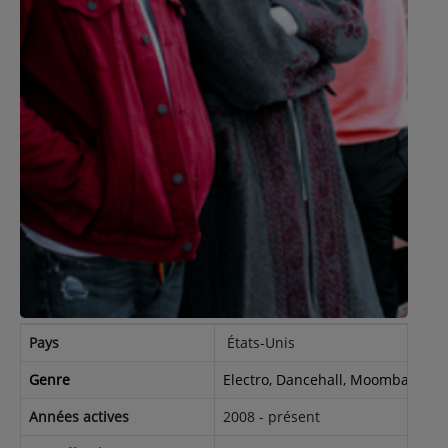
Contact
Régie Publicitaire
Fréquences
Recherche d'un titre
Pays
États-Unis
SE CONNECTER
Genre
Electro, Dancehall, Moombahton, R
Années actives
2008 - présent