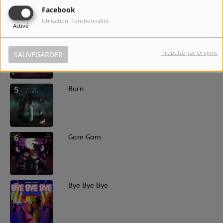
Facebook
Utilisation: Fonctionnalité
Activé
4
Alone (feat. Anjulie & Jeffrey Jey)
Propulsé par Orejime
SAUVEGARDER
5
Burn
6
Gam Gam
7
Bye Bye Bye