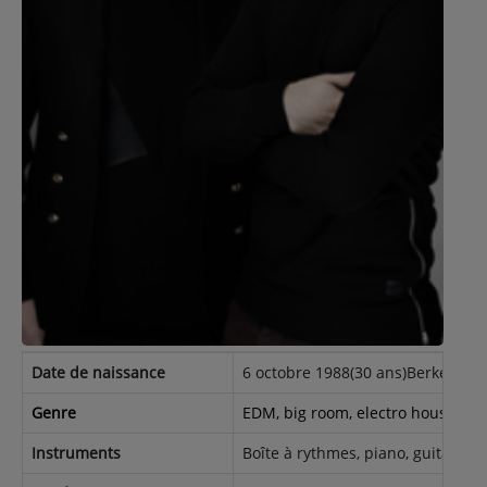
Contact
Régie Publicitaire
Fréquences
Recherche d'un titre
Date de naissance
6 octobre 1988(30 ans)Berkeley
SE CONNECTER
Genre
EDM, big room, electro house, ho
Instruments
Boîte à rythmes, piano, guitare, s