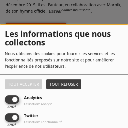
décembre 2015. Il est l'auteur, en collaboration avec Marnik,
Source insuffisante
de son hymne officiel,
Bazaar
.
LIRE LA SUITE
Les informations que nous
collectons
Top Titres
Nous utilisons des cookies pour fournir les services et les
fonctionnalités proposés sur notre site et pour améliorer
l'expérience de nos utilisateurs.
1
Boyz In Paris (with VINAI)
TOUT ACCEPTER
TOUT REFUSER
2
Up & Down
Analytics
Utilisation: Analyse
Activé
Twitter
Utilisation: Fonctionnalité
3
Butterfly
Activé