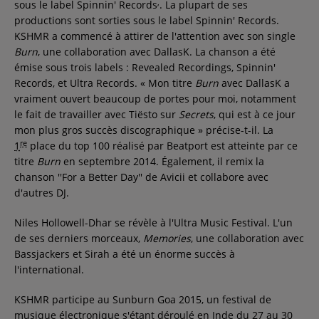
,
sous le label Spinnin' Records
. La plupart de ses
productions sont sorties sous le label Spinnin' Records.
KSHMR a commencé à attirer de l'attention avec son single
Burn
, une collaboration avec DallasK. La chanson a été
émise sous trois labels : Revealed Recordings, Spinnin'
Records, et Ultra Records.
« Mon titre
Burn
avec DallasK a
vraiment ouvert beaucoup de portes pour moi, notamment
le fait de travailler avec Tiësto sur
Secrets
, qui est à ce jour
mon plus gros succès discographique »
précise-t-il. La
re
1
place du top 100 réalisé par Beatport est atteinte par ce
titre
Burn
en
septembre 2014
. Également, il remix la
chanson ''For a Better Day'' de Avicii et collabore avec
d'autres DJ.
Niles Hollowell-Dhar se révèle à l'Ultra Music Festival. L'un
de ses derniers morceaux,
Memories
, une collaboration avec
Bassjackers et Sirah a été un énorme succès à
l'international.
KSHMR participe au Sunburn Goa 2015, un festival de
musique électronique s'étant déroulé en Inde du 27 au 30