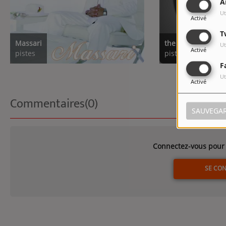
A
Ut
Activé
T
Massari
the best of massa
Ut
Activé
pistes
pistes
F
Ut
Activé
Commentaires(0)
SAUVEGA
Connectez-vous pour 
SE CO