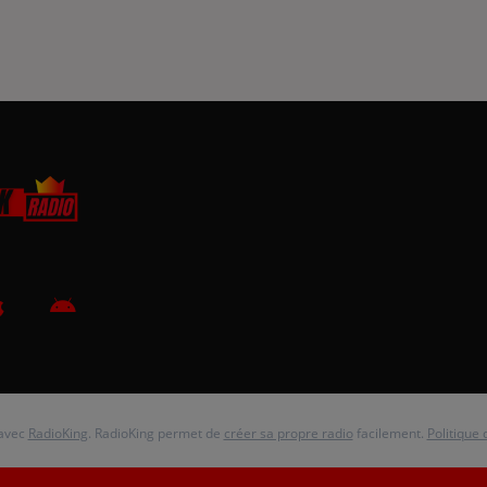
 avec
RadioKing
. RadioKing permet de
créer sa propre radio
facilement.
Politique 