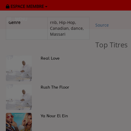
ESPACE MEMBRE
Real love
MENU
Genre
rnb, Hip-Hop,
Source
Canadian, dance,
Massari
HOME
Top Titres
RADIOPLAYER
1
Real Love
CK RADIO Line-up
PODCASTS
3
Rush The Floor
Cultur'Ciné - Jean Meurice
CONCOURS
5
Ya Nour El Ein