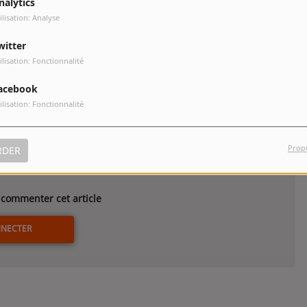
nalytics
ilisation: Analyse
witter
ri
Forever Massari
ilisation: Fonctionnalité
pistes
acebook
ilisation: Fonctionnalité
Prop
RDER
commenter cet article
NNECTER