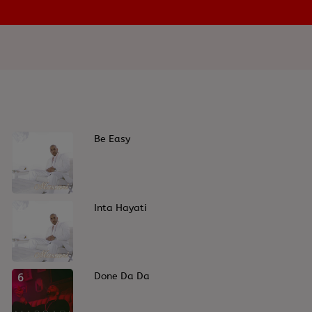
2
Be Easy
4
Inta Hayati
6
Done Da Da