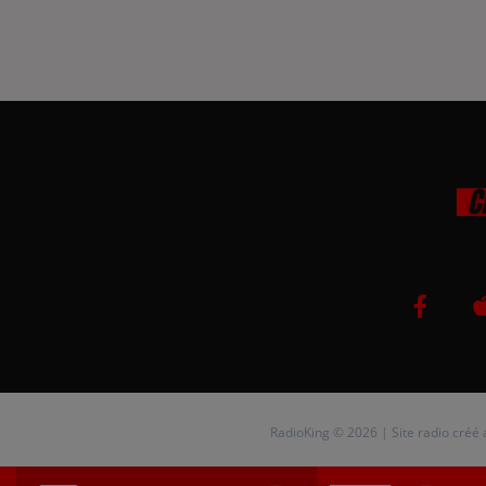
RadioKing © 2026 | Site radio créé