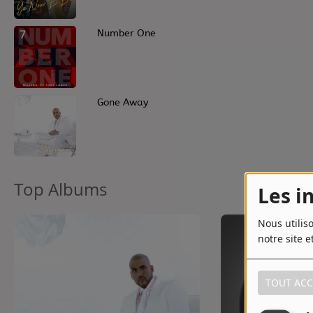
Contact
7
Number One
Contact
Régie Publicitaire
9
Gone Away
Fréquences
Top Albums
Les i
Recherche d'un titre
Nous utilis
notre site e
TOUT ACC