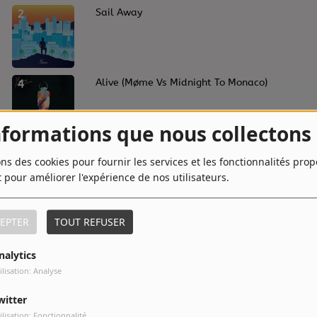
2
Sail Away
4
Alive (Møme Vs Midnight To Monaco)
nformations que nous collectons
6
Mirage
ons des cookies pour fournir les services et les fonctionnalités pro
t pour améliorer l'expérience de nos utilisateurs.
EPTER
TOUT REFUSER
8
Panorama
nalytics
ilisation: Analyse
10
Cosmopolitan
witter
ilisation: Fonctionnalité