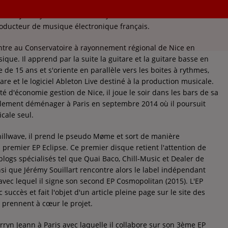
nom Jérémy Souillart, né le 28 juillet 1989 à Nice, est un
oducteur de musique électronique français.
entre au Conservatoire à rayonnement régional de Nice en
sique. Il apprend par la suite la guitare et la guitare basse en
e de 15 ans et s'oriente en parallèle vers les boites à rythmes,
re et le logiciel Ableton Live destiné à la production musicale.
lté d'économie gestion de Nice, il joue le soir dans les bars de sa
inalement déménager à Paris en septembre 2014 où il poursuit
cale seul.
chillwave, il prend le pseudo Møme et sort de manière
premier EP Eclipse. Ce premier disque retient l'attention de
blogs spécialisés tel que Quai Baco, Chill-Music et Dealer de
si que Jérémy Souillart rencontre alors le label indépendant
vec lequel il signe son second EP Cosmopolitan (2015). L'EP
 succès et fait l'objet d'un article pleine page sur le site des
i prennent à cœur le projet.
yn Jeann à Paris avec laquelle il collabore sur son 3ème EP