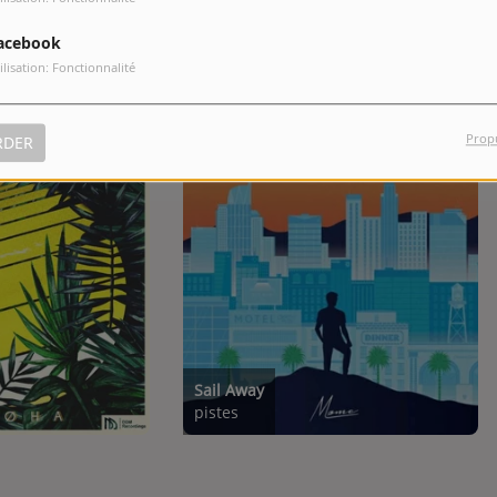
acebook
ilisation: Fonctionnalité
Prop
RDER
Sail Away
pistes