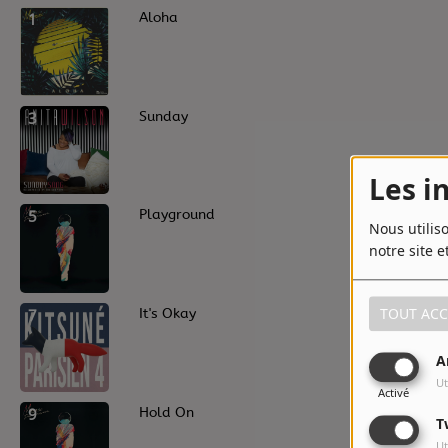
1
Aloha
3
Sunday
Les i
5
Playground
Nous utilis
notre site e
TOUT ACC
7
It's Okay
A
Ut
Activé
9
Hold On
T
Ut