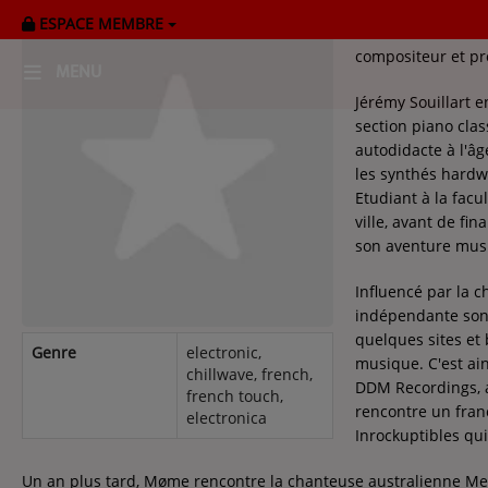
ESPACE MEMBRE
Møme, de son vrai 
compositeur et pr
MENU
Jérémy Souillart 
section piano clas
HOME
autodidacte à l'âg
les synthés hardwa
RADIOPLAYER
Etudiant à la facu
ville, avant de f
CK RADIO Line-up
son aventure musi
Influencé par la 
PODCASTS
indépendante son 
Cultur'Ciné - Jean Meurice
quelques sites et 
Genre
electronic,
musique. C'est ain
chillwave, french,
DDM Recordings, a
french touch,
CONCOURS
rencontre un franc
electronica
Inrockuptibles qu
Un an plus tard, Møme rencontre la chanteuse australienne Merr