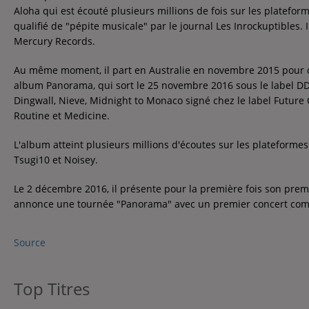
Contact
Aloha qui est écouté plusieurs millions de fois sur les platefor
qualifié de "pépite musicale" par le journal Les Inrockuptibles.
Contact
Mercury Records.
Au même moment, il part en Australie en novembre 2015 pour
Régie Publicitaire
album Panorama, qui sort le 25 novembre 2016 sous le label DD
Dingwall, Nieve, Midnight to Monaco signé chez le label Future Cla
Routine et Medicine.
Fréquences
L'album atteint plusieurs millions d'écoutes sur les plateformes
Tsugi10 et Noisey.
Le 2 décembre 2016, il présente pour la première fois son pre
Recherche d'un titre
annonce une tournée "Panorama" avec un premier concert compl
Source
Top Titres