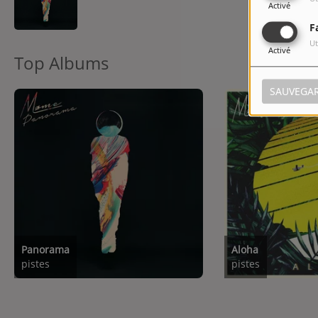
Activé
F
Ut
Activé
Top Albums
SAUVEGA
Panorama
Aloha
pistes
pistes