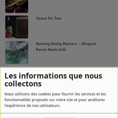
5
Space For Two
6
Nothing Really Matters - Afrojack
Remix Radio Edit
7
Praying To A God - LUKE Remix
Les informations que nous
collectons
Nous utilisons des cookies pour fournir les services et les
8
Till You're Loved
fonctionnalités proposés sur notre site et pour améliorer
l'expérience de nos utilisateurs.