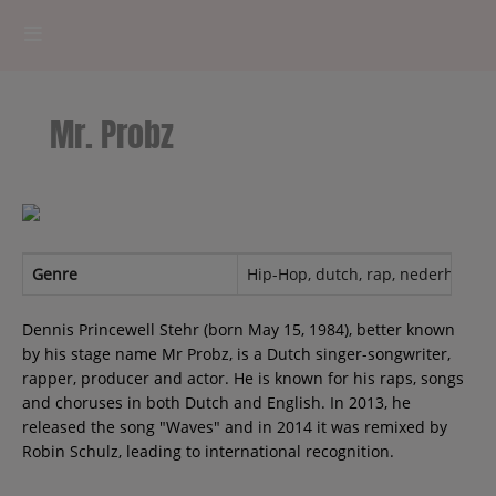
HOME
Mr. Probz
RADIOPLAYER
CK RADIO Line-up
PODCASTS
Genre
Hip-Hop, dutch, rap, nederhop, n
Cultur'Ciné - Jean Meurice
Dennis Princewell Stehr (born May 15, 1984), better known
by his stage name Mr Probz, is a Dutch singer-songwriter,
rapper, producer and actor. He is known for his raps, songs
CONCOURS
and choruses in both Dutch and English. In 2013, he
released the song "Waves" and in 2014 it was remixed by
Robin Schulz, leading to international recognition.
Contact