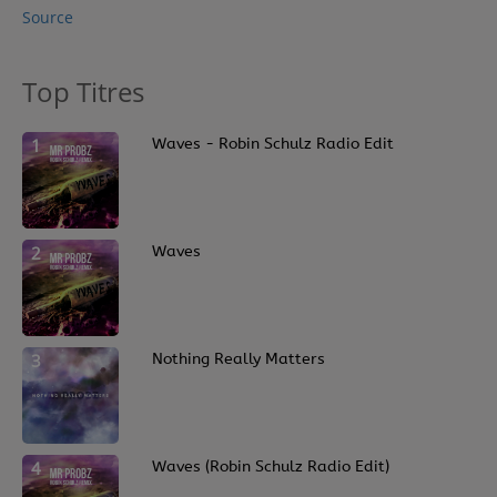
Source
Contact
Top Titres
Régie Publicitaire
1
Waves - Robin Schulz Radio Edit
Fréquences
2
Waves
Recherche d'un titre
3
Nothing Really Matters
SE CONNECTER
4
Waves (Robin Schulz Radio Edit)