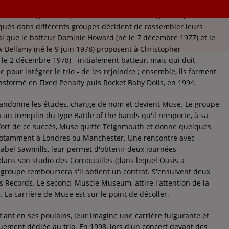
cée de Teignmouth (Devon, sud-ouest de l'Angleterre), trois
qués dans différents groupes décident de rassembler leurs
nsi que le batteur Dominic Howard (né le 7 décembre 1977) et le
w Bellamy (né le 9 juin 1978) proposent à Christopher
le 2 décembre 1978) - initialement batteur, mais qui doit
 pour intégrer le trio - de les rejoindre ; ensemble, ils forment
nsformé en Fixed Penalty puis Rocket Baby Dolls, en 1994.
abandonne les études, change de nom et devient Muse. Le groupe
à un tremplin du type Battle of the bands qu'il remporte, à sa
Fort de ce succès, Muse quitte Teignmouth et donne quelques
 notamment à Londres ou Manchester. Une rencontre avec
label Sawmills, leur permet d'obtenir deux journées
dans son studio des Cornouailles (dans lequel Oasis a
 groupe remboursera s'il obtient un contrat. S'ensuivent deux
 Records. Le second, Muscle Museum, attire l'attention de la
. La carrière de Muse est sur le point de décoller.
iant en ses poulains, leur imagine une carrière fulgurante et
ement dédiée au trio. En 1998, lors d'un concert devant des