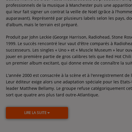
Contact
professionnels de la musique à Manchester puis une apparition 
qui leur fait signer un contrat la veille de Noël (grâce à l'hom
Contact
auparavant). Représenté par plusieurs labels selon les pays, d
d'album, mais le terrain est préparé.
Régie Publicitaire
Produit par John Leckie (George Harrison, Radiohead, Stone Ros
1999. Le succès rencontré leur vaut d'être comparés à Radiohe
successeurs. Les singles « Uno » et « Muscle Museum » leur ouvr
jouer en première partie de gros calibres tels que Red Hot Chili
Fréquences
un premier album excitant, qui donne envie de connaître la sui
L'année 2000 est consacrée à la scène et à l'enregistrement de
Leur éditeur exige alors une adaptation spéciale pour les Etats
Recherche d'un titre
leader Matthew Bellamy. Le groupe refuse catégoriquement cett
sort que quatre ans plus tard outre-Atlantique.
LIRE LA SUITE