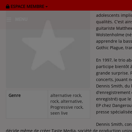
ESPACE MEMBRE
Elèves du même ly
adolescents impli
MENU
qualités. C'est ai
guitariste Matthe
Wolstenholme (né 
HOME
apprendre la basse
Gothic Plague, tra
RADIOPLAYER
En 1997, le trio 
CK RADIO Line-up
participe bientôt 
grande surprise. 
concerts, jouant
PODCASTS
Dennis Smith, du 
Cultur'Ciné - Jean Meurice
d'enregistrement 
Genre
alternative rock,
enregistré) que le
rock, alternative,
EP chez Dangerous
Progressive rock,
CONCOURS
presse spécialisée
seen live
Dennis Smith, conf
décide même de créer Taste Media, société de production uniqu