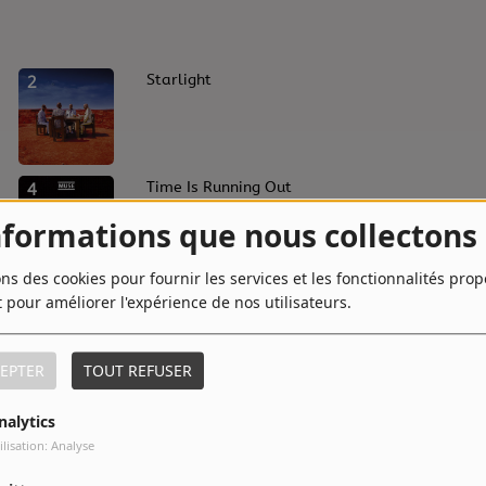
2
Starlight
4
Time Is Running Out
nformations que nous collectons
ons des cookies pour fournir les services et les fonctionnalités pro
6
Knights of Cydonia
t pour améliorer l'expérience de nos utilisateurs.
EPTER
TOUT REFUSER
8
Stockholm Syndrome
nalytics
ilisation: Analyse