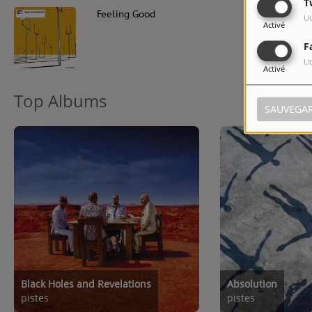
T
9
Feeling Good
Ut
Activé
F
Ut
Activé
Top Albums
SAUVEGA
Black Holes and Revelations
Absolution
pistes
pistes