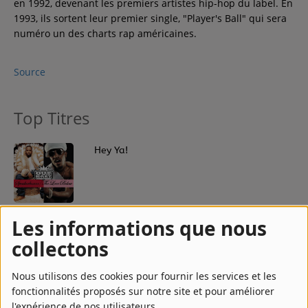
en 1992, devenant les premiers artistes hip-hop du label. En
1993, ils sortent leur premier single, "Player's Ball" qui sera
numéro un des charts rap américaines.
Source
Top Titres
1
Hey Ya!
2
Ms. Jackson
Les informations que nous
collectons
Nous utilisons des cookies pour fournir les services et les
3
So Fresh, So Clean
fonctionnalités proposés sur notre site et pour améliorer
l'expérience de nos utilisateurs.