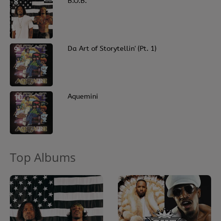
8
B.O.B.
9
Da Art of Storytellin' (Pt. 1)
10
Aquemini
Top Albums