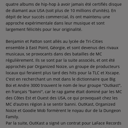
quatre albums de hip-hop à avoir jamais été certifiés disque
de diamant aux USA (soit plus de 10 millions d'unités). En
dépit de leur succès commercial, ils ont maintenu une
approche expérimentale dans leur musique et sont
largement félicités pour leur originalité.
Benjamin et Patton sont allés au lycée de Tri-Cities
ensemble à East Point, Géorgie, et sont devenus des rivaux
musicaux, se provocants dans des batailles de MC
régulièrement. Ils se sont par la suite associés, et ont été
approchés par Organized Noize, un groupe de producteurs
locaux qui feraient plus tard des hits pour la TLC et Xscape.
C'est en recherchant un mot dans le dictionnaire que Big
Boi et Andre 3000 trouvent le nom de leur groupe "Outkast",
en français "banni", car le rap game était dominé par les MC
des Côtes Est et Ouest des USA, ce qui provoquait chez les
MC d'autres région à se sentir banni. OutKast, Organized
Noize et Goodie Mob formèrent le noyau dur de la Dungeon
Family.
Par la suite, OutKast a signé un contrat pour LaFace Records