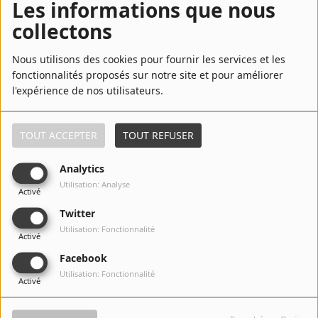
Les informations que nous
collectons
6
M a k e I t T o T h e M o r n i n g
Nous utilisons des cookies pour fournir les services et les
fonctionnalités proposés sur notre site et pour améliorer
l'expérience de nos utilisateurs.
7
Recognize (feat. Drake)
TOUT ACCEPTER
TOUT REFUSER
Analytics
Utilisation: Analyse
8
TBH
Activé
Twitter
Utilisation: Fonctionnalité
Activé
9
Dreamin
Facebook
Utilisation: Fonctionnalité
Activé