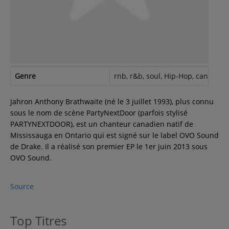
Contact
Régie Publicitaire
Genre
rnb, r&b, soul, Hip-Hop, canada
Fréquences
Jahron Anthony Brathwaite (né le 3 juillet 1993), plus connu
sous le nom de scène PartyNextDoor (parfois stylisé
PARTYNEXTDOOR), est un chanteur canadien natif de
Recherche d'un titre
Mississauga en Ontario qui est signé sur le label OVO Sound
de Drake. Il a réalisé son premier EP le 1er juin 2013 sous
OVO Sound.
SE CONNECTER
Source
Top Titres