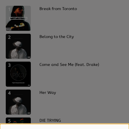
1
Break from Toronto
2
Belong to the City
3
Come and See Me (feat. Drake)
4
Her Way
5
DIE TRYING