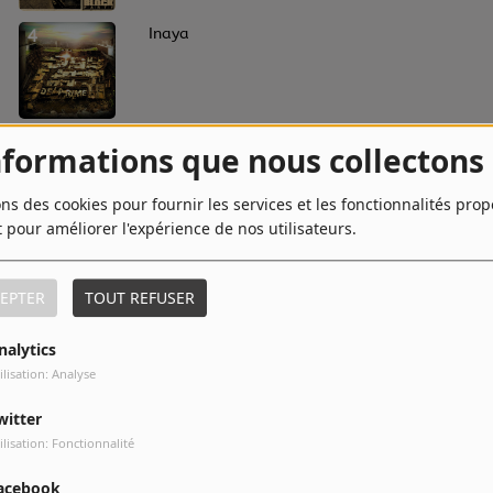
4
Inaya
6
On Sait Mais On Fait
nformations que nous collectons
ons des cookies pour fournir les services et les fonctionnalités pro
t pour améliorer l'expérience de nos utilisateurs.
8
Le Son Des Bandits (Live)
EPTER
TOUT REFUSER
nalytics
10
Ainsi
ilisation: Analyse
witter
ilisation: Fonctionnalité
acebook