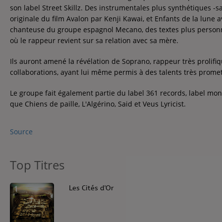
Contact
son label Street Skillz. Des instrumentales plus synthétiques -
originale du film Avalon par Kenji Kawai, et Enfants de la lune av
Contact
chanteuse du groupe espagnol Mecano, des textes plus personn
où le rappeur revient sur sa relation avec sa mère.
Régie Publicitaire
Ils auront amené la révélation de Soprano, rappeur très prolifiq
collaborations, ayant lui même permis à des talents très prome
Le groupe fait également partie du label 361 records, label mon
Fréquences
que Chiens de paille, L'Algérino, Said et Veus Lyricist.
Source
Recherche d'un titre
Top Titres
1
Les Cités d'Or