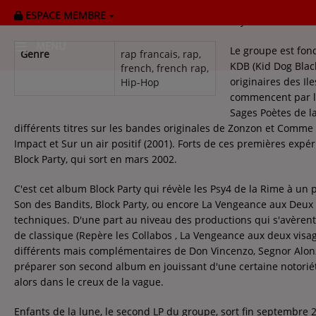
ESPACE MEMBRE
Psy4 De La Rime e
MENU
Le groupe est fon
Genre
rap francais, rap,
KDB (Kid Dog Blac
french, french rap,
originaires des Il
Hip-Hop
HOME
commencent par l
Sages Poètes de la
RADIOPLAYER
différents titres sur les bandes originales de Zonzon et Comme
Impact et Sur un air positif (2001). Forts de ces premières expé
CK RADIO Line-up
Block Party, qui sort en mars 2002.
C'est cet album Block Party qui révèle les Psy4 de la Rime à u
PODCASTS
Son des Bandits, Block Party, ou encore La Vengeance aux Deux 
techniques. D'une part au niveau des productions qui s'avèrent
Cultur'Ciné - Jean Meurice
de classique (Repère les Collabos , La Vengeance aux deux visage
différents mais complémentaires de Don Vincenzo, Segnor Alonzo
préparer son second album en jouissant d'une certaine notoriété
CONCOURS
alors dans le creux de la vague.
Enfants de la lune, le second LP du groupe, sort fin septembre