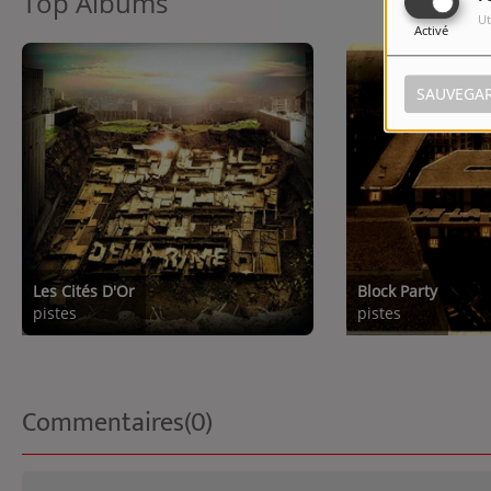
Top Albums
Ut
Activé
SAUVEGA
Les Cités D'Or
Block Party
pistes
pistes
Commentaires(0)