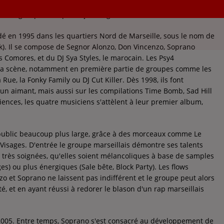
st un groupe de rap français originaire de Marseille.
dé en 1995 dans les quartiers Nord de Marseille, sous le nom de
k). Il se compose de Segnor Alonzo, Don Vincenzo, Soprano
es Comores, et du DJ Sya Styles, le marocain. Les Psy4
a scène, notamment en première partie de groupes comme les
 Rue, la Fonky Family ou DJ Cut Killer. Dès 1998, ils font
 un aimant, mais aussi sur les compilations Time Bomb, Sad Hill
riences, les quatre musiciens s'attèlent à leur premier album,
n public beaucoup plus large, grâce à des morceaux comme Le
Visages. D'entrée le groupe marseillais démontre ses talents
 très soignées, qu'elles soient mélancoliques à base de samples
s) ou plus énergiques (Sale bête, Block Party). Les flows
 et Soprano ne laissent pas indifférent et le groupe peut alors
, et en ayant réussi à redorer le blason d'un rap marseillais
 2005. Entre temps, Soprano s'est consacré au développement de