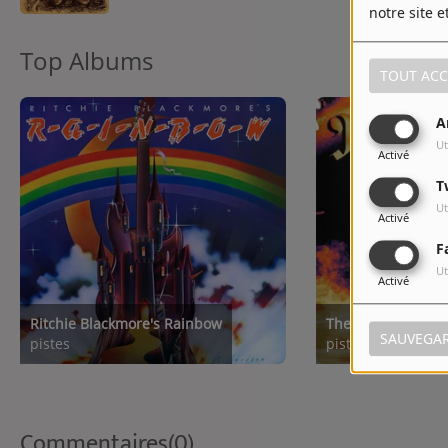
notre site e
Top Albums
TOUT ACC
A
Ut
Activé
T
Ut
Activé
F
Ut
Activé
Ritchie Blackmore's Rainbow
The Very Best of 
SAUVEGA
pistes
pistes
Commentaires(0)