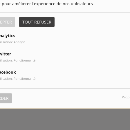
t pour améliorer l'expérience de nos utilisateurs.
EPTER
TOUT REFUSER
nalytics
ilisation: Analyse
witter
ilisation: Fonctionnalité
acebook
ilisation: Fonctionnalité
Rainbow
Down to Earth
Prop
RDER
pistes