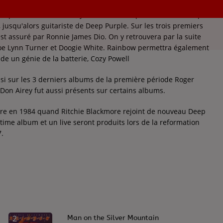
oupe de hard rock/heavy metal britannique fondé en 1975 par
 jusqu'alors guitariste de Deep Purple. Sur les trois premiers
st assuré par Ronnie James Dio. On y retrouvera par la suite
oe Lynn Turner et Doogie White. Rainbow permettra également
de un génie de la batterie, Cozy Powell
si sur les 3 derniers albums de la première période Roger
 Don Airey fut aussi présents sur certains albums.
re en 1984 quand Ritchie Blackmore rejoint de nouveau Deep
time album et un live seront produits lors de la reformation
7.
2
Man on the Silver Mountain