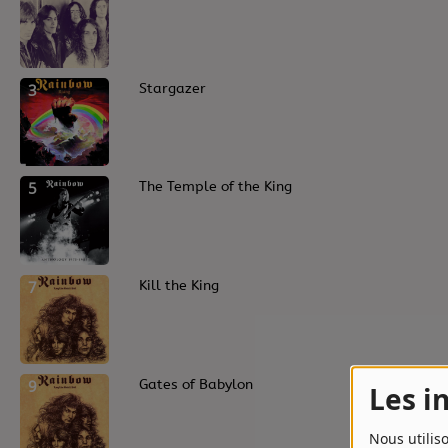
Contact
Contact
3
Stargazer
Régie Publicitaire
5
The Temple of the King
Fréquences
Recherche d'un titre
7
Kill the King
9
Gates of Babylon
Les i
Nous utilis