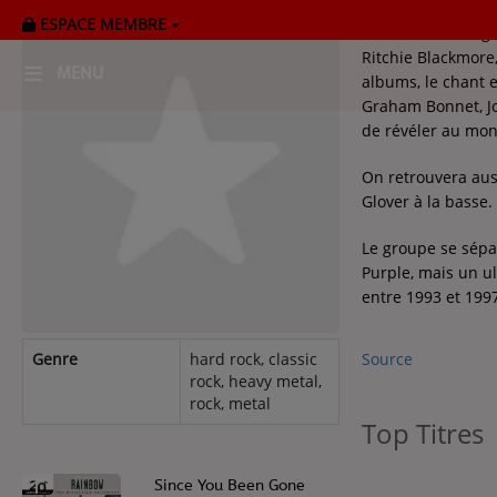
ESPACE MEMBRE
Rainbow est un gr
Ritchie Blackmore,
MENU
albums, le chant e
Graham Bonnet, J
de révéler au mon
HOME
On retrouvera aus
RADIOPLAYER
Glover à la basse.
CK RADIO Line-up
Le groupe se sépa
Purple, mais un ul
entre 1993 et 199
PODCASTS
Cultur'Ciné - Jean Meurice
Source
Genre
hard rock, classic
rock, heavy metal,
rock, metal
CONCOURS
Top Titres
1
Since You Been Gone