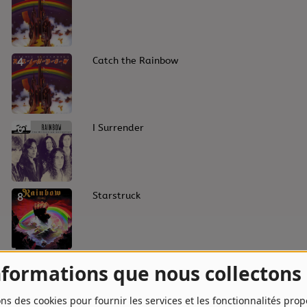
4
Catch the Rainbow
6
I Surrender
8
Starstruck
10
All Night Long
nformations que nous collectons
ons des cookies pour fournir les services et les fonctionnalités pro