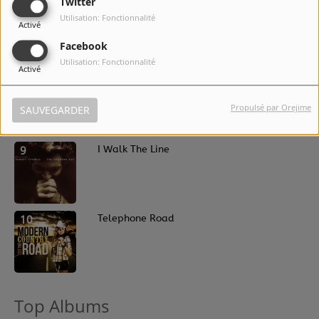
Twitter
7
Fate's Right Hand
Utilisation: Fonctionnalité
Activé
Facebook
Utilisation: Fonctionnalité
Activé
8
Still Learning How To Fly
Propulsé par Orejime
SAUVEGARDER
9
I Walk The Line
10
Telephone Road
Top Albums