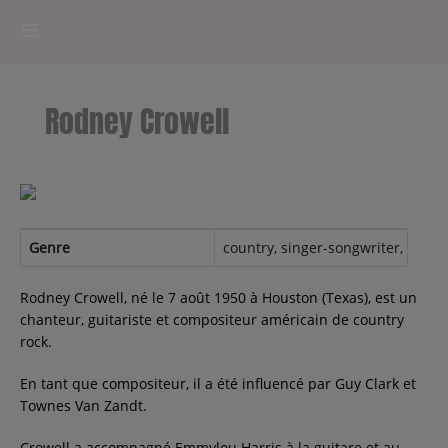
HOME
Rodney Crowell
RADIOPLAYER
CK RADIO Line-up
PODCASTS
Genre
country, singer-songwriter, ameri
Cultur'Ciné - Jean Meurice
Rodney Crowell, né le 7 août 1950 à Houston (Texas), est un
chanteur, guitariste et compositeur américain de country
rock.
CONCOURS
En tant que compositeur, il a été influencé par Guy Clark et
Townes Van Zandt.
Contact
Crowell a accompagné Emmylou Harris à la guitare et au