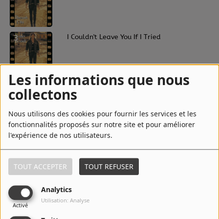
3
I Couldn't Leave You If I Tried
Les informations que nous
4
I Wish It Would Rain
collectons
Nous utilisons des cookies pour fournir les services et les
fonctionnalités proposés sur notre site et pour améliorer
5
It Ain't Over Yet
l'expérience de nos utilisateurs.
TOUT ACCEPTER
TOUT REFUSER
6
Earthbound
Analytics
Utilisation: Analyse
Activé