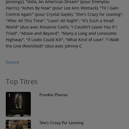
Jennings), "Voila, An American Dream" (pour Emmylou
Harris), "Ashes By Now" (pour Lee Ann Womack), "Til I Gain
Control Again" (pour Crystal Gayle), "She's Crazy for Leaving",
"After All This Time", "Lovin' All Night", "It's Such a Small
World" (duo avec Rosanne Cash), "I Couldn't Leave You If I
Tried", "Above and Beyond", "Many a Long and Lonesome
Highway", "If Looks Could Kill", "What Kind of Love", "I Walk
the Line (Revisited)" (duo avec Johnny C
Source
Top Titres
1
Frankie Please
2
She's Crazy For Leaving