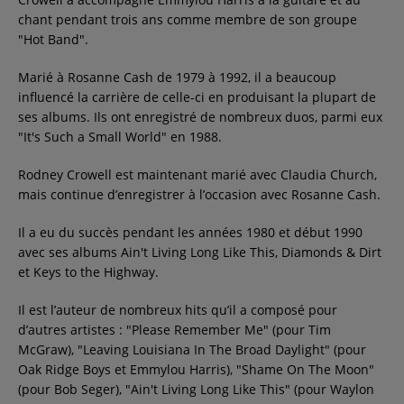
chant pendant trois ans comme membre de son groupe
Contact
"Hot Band".
Marié à Rosanne Cash de 1979 à 1992, il a beaucoup
Régie Publicitaire
influencé la carrière de celle-ci en produisant la plupart de
ses albums. Ils ont enregistré de nombreux duos, parmi eux
"It's Such a Small World" en 1988.
Fréquences
Rodney Crowell est maintenant marié avec Claudia Church,
mais continue d’enregistrer à l’occasion avec Rosanne Cash.
Recherche d'un titre
Il a eu du succès pendant les années 1980 et début 1990
avec ses albums Ain't Living Long Like This, Diamonds & Dirt
et Keys to the Highway.
Il est l’auteur de nombreux hits qu’il a composé pour
SE CONNECTER
d’autres artistes : "Please Remember Me" (pour Tim
McGraw), "Leaving Louisiana In The Broad Daylight" (pour
Oak Ridge Boys et Emmylou Harris), "Shame On The Moon"
(pour Bob Seger), "Ain't Living Long Like This" (pour Waylon