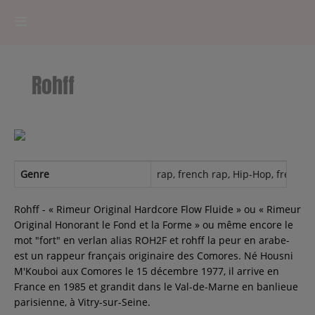
HOME
Rohff
RADIOPLAYER
CK RADIO Line-up
PODCASTS
Genre
rap, french rap, Hip-Hop, french, 
Cultur'Ciné - Jean Meurice
Rohff - « Rimeur Original Hardcore Flow Fluide » ou « Rimeur
Original Honorant le Fond et la Forme » ou même encore le
mot "fort" en verlan alias ROH2F et rohff la peur en arabe-
CONCOURS
est un rappeur français originaire des Comores. Né Housni
M'Kouboi aux Comores le 15 décembre 1977, il arrive en
France en 1985 et grandit dans le Val-de-Marne en banlieue
parisienne, à Vitry-sur-Seine.
Contact