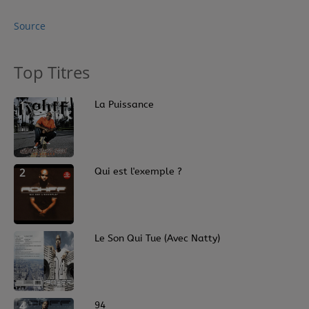
Contact
Source
Régie Publicitaire
Top Titres
1
La Puissance
Fréquences
2
Qui est l'exemple ?
Recherche d'un titre
SE CONNECTER
3
Le Son Qui Tue (Avec Natty)
4
94