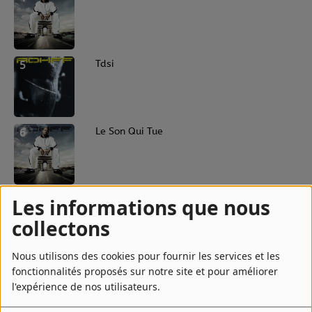
5
Tdsi
6
Le Son Qui Tue
7
Testament
Les informations que nous
collectons
Nous utilisons des cookies pour fournir les services et les
8
Rap Game
fonctionnalités proposés sur notre site et pour améliorer
l'expérience de nos utilisateurs.