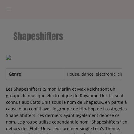
HOME
Shapeshifters
RADIOPLAYER
CK RADIO Line-up
PODCASTS
Genre
House, dance, electronic, club, el
Cultur'Ciné - Jean Meurice
Les Shapeshifters (Simon Marlin et Max Reich) sont un
groupe de musique électronique du Royaume-Uni. Ils sont
connus aux États-Unis sous le nom de Shape:UK, en partie à
CONCOURS
cause d'un conflit avec le groupe de Hip-Hop de Los Angeles
Shape Shifters, ces derniers ayant légalement déposé ce
nom. Le groupe utilise cependant le nom "Shapeshifters" en
dehors des États-Unis. Leur premier single Lola's Theme,
Contact