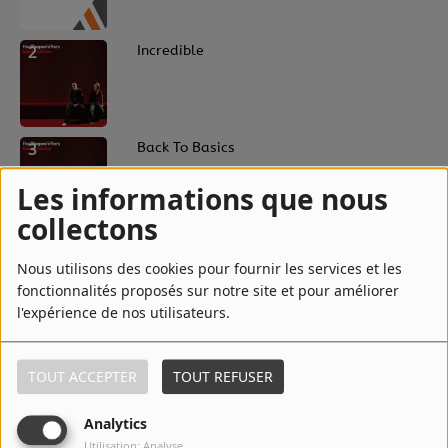
2
Incredible
3
Back To Basics
Les informations que nous
collectons
4
Incredible (Radio Edit)
Nous utilisons des cookies pour fournir les services et les
fonctionnalités proposés sur notre site et pour améliorer
l'expérience de nos utilisateurs.
5
Lola's Theme (Radio Edit)
TOUT ACCEPTER
TOUT REFUSER
Analytics
6
Lolas Theme
Utilisation: Analyse