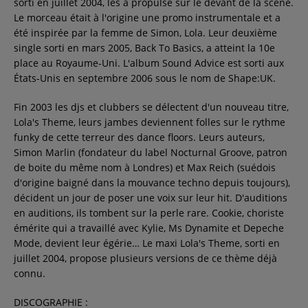
sorti en juillet 2004, les a propulsé sur le devant de la scène.
Contact
Le morceau était à l'origine une promo instrumentale et a
été inspirée par la femme de Simon, Lola. Leur deuxième
single sorti en mars 2005, Back To Basics, a atteint la 10e
Régie Publicitaire
place au Royaume-Uni. L'album Sound Advice est sorti aux
États-Unis en septembre 2006 sous le nom de Shape:UK.
Fin 2003 les djs et clubbers se délectent d'un nouveau titre,
Fréquences
Lola's Theme, leurs jambes deviennent folles sur le rythme
funky de cette terreur des dance floors. Leurs auteurs,
Simon Marlin (fondateur du label Nocturnal Groove, patron
de boite du même nom à Londres) et Max Reich (suédois
Recherche d'un titre
d'origine baigné dans la mouvance techno depuis toujours),
décident un jour de poser une voix sur leur hit. D'auditions
en auditions, ils tombent sur la perle rare. Cookie, choriste
émérite qui a travaillé avec Kylie, Ms Dynamite et Depeche
SE CONNECTER
Mode, devient leur égérie… Le maxi Lola's Theme, sorti en
juillet 2004, propose plusieurs versions de ce thème déjà
connu.
DISCOGRAPHIE :