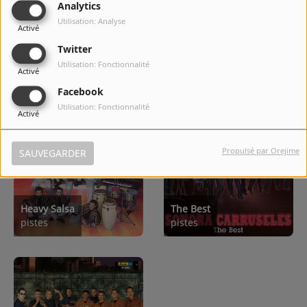
Analytics
Utilisation: Analyse
Activé
Twitter
Utilisation: Fonctionnalité
Activé
Top Albums
Facebook
Utilisation: Fonctionnalité
Activé
Propulsé par Orejime
SAUVEGARDER
Heavy Salsa
The Best
pistes
pistes