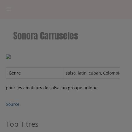
HOME
Sonora Carruseles
RADIOPLAYER
CK RADIO Line-up
PODCASTS
Genre
salsa, latin, cuban, Colombia, lati
Cultur'Ciné - Jean Meurice
pour les amateurs de salsa ,un groupe unique
CONCOURS
Source
Top Titres
Contact