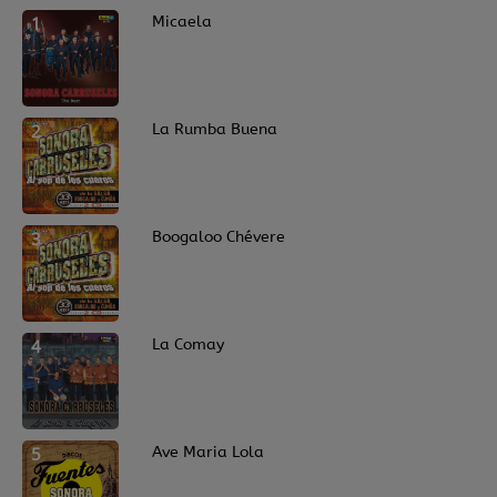
1
Micaela
Contact
Régie Publicitaire
2
La Rumba Buena
Fréquences
3
Boogaloo Chévere
Recherche d'un titre
4
La Comay
SE CONNECTER
5
Ave Maria Lola