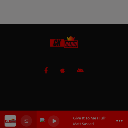
Give It To Me (Full Vocal Mix) Radio 
0
0
0
Matt Sassari