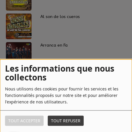
6
Al son de los cueros
7
Arranca en Fa
Les informations que nous
8
La salsa la traigo yo
collectons
Nous utilisons des cookies pour fournir les services et les
fonctionnalités proposés sur notre site et pour améliorer
l'expérience de nos utilisateurs.
9
De una vez gozando
TOUT ACCEPTER
TOUT REFUSER
10
Rumba de mulatos