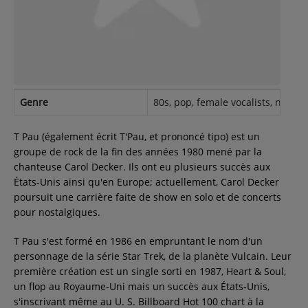
Contact
Régie Publicitaire
Genre
80s, pop, female vocalists, new w
Fréquences
T Pau (également écrit T'Pau, et prononcé tipo) est un
groupe de rock de la fin des années 1980 mené par la
chanteuse Carol Decker. Ils ont eu plusieurs succès aux
Recherche d'un titre
États-Unis ainsi qu'en Europe; actuellement, Carol Decker
poursuit une carrière faite de show en solo et de concerts
pour nostalgiques.
SE CONNECTER
T Pau s'est formé en 1986 en empruntant le nom d'un
personnage de la série Star Trek, de la planète Vulcain. Leur
première création est un single sorti en 1987, Heart & Soul,
un flop au Royaume-Uni mais un succès aux États-Unis,
s'inscrivant même au U. S. Billboard Hot 100 chart à la