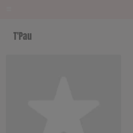
HOME
T'Pau
RADIOPLAYER
CK RADIO Line-up
PODCASTS
Cultur'Ciné - Jean Meurice
CONCOURS
Contact