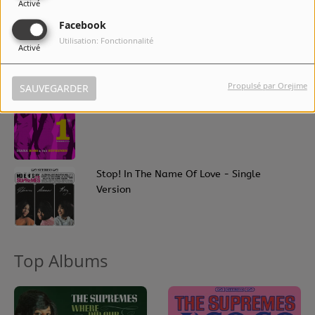
Activé
Facebook
8
The Happening
Utilisation: Fonctionnalité
Activé
Propulsé par Orejime
SAUVEGARDER
9
I Hear A Symphony
10
Stop! In The Name Of Love - Single
Version
Top Albums