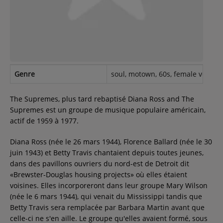
Contact
Régie Publicitaire
Genre
soul, motown, 60s, female vocalist
Fréquences
The Supremes, plus tard rebaptisé Diana Ross and The
Supremes est un groupe de musique populaire américain,
actif de 1959 à 1977.
Recherche d'un titre
Diana Ross (née le 26 mars 1944), Florence Ballard (née le 30
juin 1943) et Betty Travis chantaient depuis toutes jeunes,
dans des pavillons ouvriers du nord-est de Detroit dit
SE CONNECTER
«Brewster-Douglas housing projects» où elles étaient
voisines. Elles incorporeront dans leur groupe Mary Wilson
(née le 6 mars 1944), qui venait du Mississippi tandis que
Betty Travis sera remplacée par Barbara Martin avant que
celle-ci ne s'en aille. Le groupe qu'elles avaient formé, sous