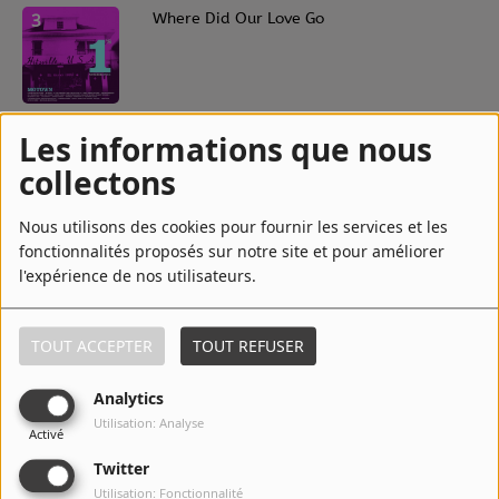
3
Where Did Our Love Go
4
Stop! In the Name of Love
Les informations que nous
collectons
Nous utilisons des cookies pour fournir les services et les
5
You Keep Me Hangin' On
fonctionnalités proposés sur notre site et pour améliorer
l'expérience de nos utilisateurs.
6
Come See About Me
TOUT ACCEPTER
TOUT REFUSER
Analytics
Utilisation: Analyse
Activé
7
Stoned Love
Twitter
Utilisation: Fonctionnalité