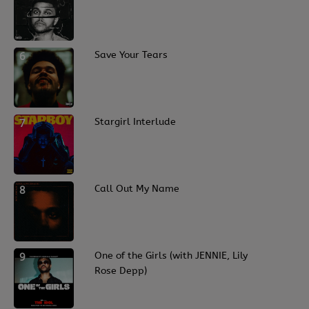
6
Save Your Tears
7
Stargirl Interlude
8
Call Out My Name
9
One of the Girls (with JENNIE, Lily
Rose Depp)