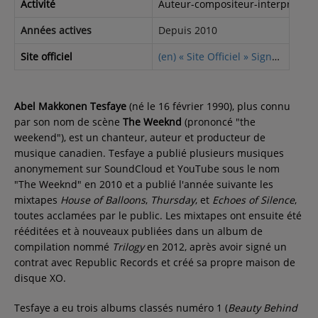
Activité
Auteur-compositeur-interprète, 
Années actives
Depuis 2010
Site officiel
(en) « Site Officiel » Signature de The Weeknd
Abel Makkonen Tesfaye
(né le 16 février 1990), plus connu
par son nom de scène
The Weeknd
(prononcé "the
weekend"), est un chanteur, auteur et producteur de
musique canadien. Tesfaye a publié plusieurs musiques
anonymement sur SoundCloud et YouTube sous le nom
"The Weeknd" en 2010 et a publié l'année suivante les
mixtapes
House of Balloons
,
Thursday
, et
Echoes of Silence
,
toutes acclamées par le public. Les mixtapes ont ensuite été
rééditées et à nouveaux publiées dans un album de
compilation nommé
Trilogy
en 2012, après avoir signé un
contrat avec Republic Records et créé sa propre maison de
disque XO.
Tesfaye a eu trois albums classés numéro 1 (
Beauty Behind