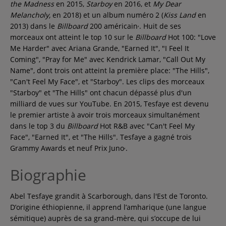
the Madness
en 2015,
Starboy
en 2016, et
My Dear
Melancholy,
en 2018) et un album numéro 2 (
Kiss Land
en
,
2013) dans le
Billboard
200 américain
. Huit de ses
morceaux ont atteint le top 10 sur le
Billboard
Hot 100: "Love
Me Harder" avec Ariana Grande, "Earned It", "I Feel It
Coming", "Pray for Me" avec Kendrick Lamar, "Call Out My
Name", dont trois ont atteint la première place: "The Hills",
"Can't Feel My Face", et "Starboy". Les clips des morceaux
"Starboy" et "The Hills" ont chacun dépassé plus d'un
milliard de vues sur YouTube. En 2015, Tesfaye est devenu
le premier artiste à avoir trois morceaux simultanément
dans le top 3 du
Billboard
Hot R&B avec "Can't Feel My
Face", "Earned It", et "The Hills". Tesfaye a gagné trois
,
Grammy Awards et neuf Prix Juno
.
Biographie
Abel Tesfaye grandit à Scarborough, dans l'Est de Toronto.
D’origine éthiopienne, il apprend l’amharique (une langue
sémitique) auprès de sa grand-mère, qui s’occupe de lui