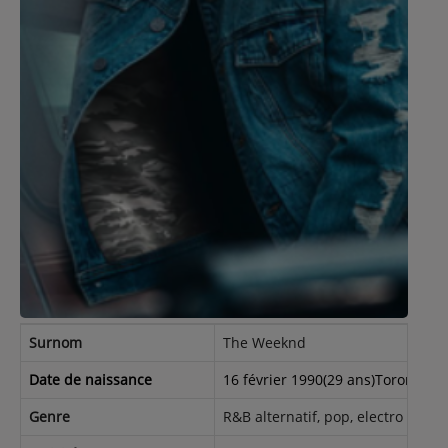
Contact
Régie Publicitaire
Fréquences
Recherche d'un titre
Surnom
The Weeknd
SE CONNECTER
Date de naissance
16 février 1990(29 ans)Toronto, 
Genre
R&B alternatif, pop, electro et fun