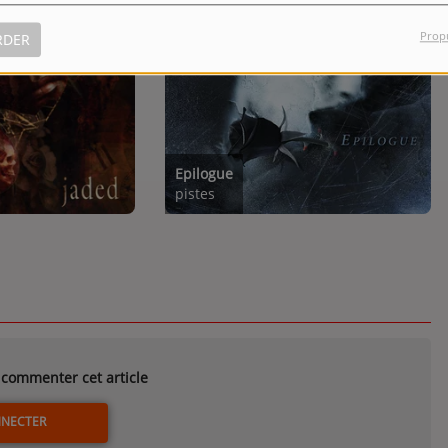
Prop
RDER
Epilogue
pistes
commenter cet article
NNECTER