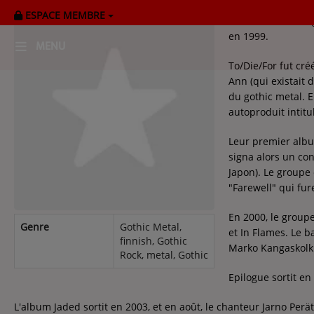
ESPACE MEMBRE
To/Die/For est un 
en 1999.
MENU
To/Die/For fut cr
Ann (qui existait 
HOME
du gothic metal. E
autoproduit intitu
RADIOPLAYER
Leur premier album
CK RADIO Line-up
signa alors un con
Japon). Le groupe 
"Farewell" qui fu
PODCASTS
En 2000, le group
Cultur'Ciné - Jean Meurice
Genre
Gothic Metal,
et In Flames. Le b
finnish, Gothic
Marko Kangaskolkka
Rock, metal, Gothic
CONCOURS
Epilogue sortit en
L'album Jaded sortit en 2003, et en août, le chanteur Jarno Per