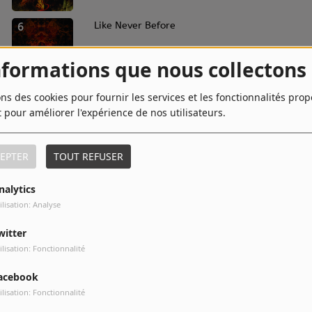
6
Like Never Before
nformations que nous collectons
8
Wicked Circle
ons des cookies pour fournir les services et les fonctionnalités pro
t pour améliorer l'expérience de nos utilisateurs.
EPTER
TOUT REFUSER
10
Autumn Forever
nalytics
ilisation: Analyse
witter
ilisation: Fonctionnalité
acebook
ilisation: Fonctionnalité