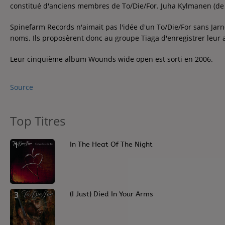
constitué d'anciens membres de To/Die/For. Juha Kylmanen (de 
Contact
Contact
Spinefarm Records n'aimait pas l'idée d'un To/Die/For sans Jarno
noms. Ils proposèrent donc au groupe Tiaga d'enregistrer leur a
Leur cinquième album Wounds wide open est sorti en 2006.
Régie Publicitaire
Source
Fréquences
Top Titres
Recherche d'un titre
1
In The Heat Of The Night
3
(I Just) Died In Your Arms