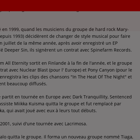
groupe de gothic metal finlandais originaire de Kouvola et créé
éé en 1999, quand les musiciens du groupe de hard rock Mary-
depuis 1993) décidèrent de changer de style musical pour faire
n juillet de la même année, après avoir enregistré un EP
lé Deeper Sin, ils signèrent un contrat avec Spinefarm Records.
 All Eternity sortit en Finlande à la fin de l'année, et le groupe
trat avec Nuclear Blast (pour l' Europe) et Pony Canyon (pour le
enregistra les clips des chansons "In The Heat Of The Night" et
rent beaucoup diffusés.
e partit en tournée en Europe avec Dark Tranquillity, Sentenced
assiste Miikka Kuisma quitta le groupe et fut remplacé par
, qui avait joué avec eux à leurs tout débuts.
 2001, suivi d'une tournée avec Lacrimosa.
ätalo quitta le groupe. Il forma un nouveau groupe nommé Tiaga,