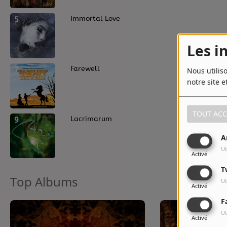
5
Immortal Love
Les i
7
Farewell
Nous utilis
notre site e
TOUT ACC
9
Lacrimarum
A
Ut
Activé
T
Top Albums
Ut
Activé
F
Ut
Activé