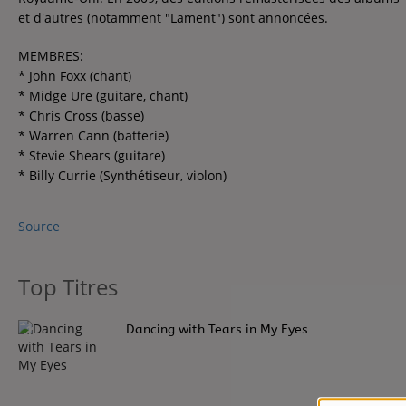
Contact
et d'autres (notamment "Lament") sont annoncées.
Contact
MEMBRES:
* John Foxx (chant)
* Midge Ure (guitare, chant)
Régie Publicitaire
* Chris Cross (basse)
* Warren Cann (batterie)
* Stevie Shears (guitare)
* Billy Currie (Synthétiseur, violon)
Fréquences
Source
Recherche d'un titre
Top Titres
1
Dancing with Tears in My Eyes