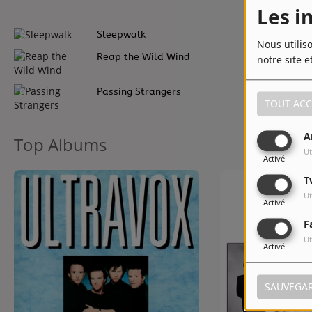
Les i
5
Sleepwalk
Nous utilis
7
Reap the Wild Wind
notre site e
9
Passing Strangers
TOUT ACC
A
Top Albums
Ut
Activé
T
Ut
Activé
F
Ut
Activé
SAUVEGA