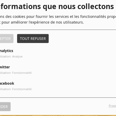
nformations que nous collectons
6
The Voice
ons des cookies pour fournir les services et les fonctionnalités pro
8
All Stood Still
t pour améliorer l'expérience de nos utilisateurs.
10
We Came to Dance
EPTER
TOUT REFUSER
nalytics
ilisation: Analyse
witter
ilisation: Fonctionnalité
acebook
ilisation: Fonctionnalité
Prop
RDER