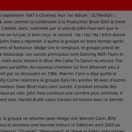
ctronique/new wave britannique fondé par John Foxx (né
6 septembre 1947 à Chorley); leur 1er Album : ULTRAVOX ! ,
, avec comme co-Célébrants à la Production Brian ENO & Steve
 Comète, donc, sublimée par la voix de John Foxx tant que le
rie ne fut pas si bien reçu; le second : Ha ! Ha ! Ha ! (titre donné
John Foxx) y répondit. Il quitta le groupe en bons termes après
tems of Romance. Midge Ure le remplace, le groupe prend de
ne beaucoup. Les succès principaux sont Dancing With Tears In
, mais aussi Visions In Blue, We Came To Dance ou encore The
ojets parallèles du nouveau chanteur lui font délaisser peu à
init par se dissoudre en 1986. Warren Cann a déjà quitté le
illy Currie relancera le groupe dans les années 90 avec d'autres
hanteur (Sam Blue) mais sans succès, il produit ensuite des
ux en solo. John Foxx continue une carrière plus intimiste. Il
ement avec Harold Budd, Louis Gordon (et tourne avec ce dernier
 le groupe se reforme (avec Midge Ure, Warren Cann, Billy
oss) et annonce une tournée (return in Eden) en avril 2009 au
Vienna", "Quartet", "Monument" et "Rage in Eden" sont sorties