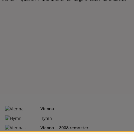
2
Vienna
3
Hymn
4
Vienna - 2008 remaster