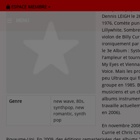
ESPACE MEMBRE
Groupe de pop éle
Dennis LEIGH le 2
MENU
1976, Comète punk
Lillywhite, Sombre
violon de Billy Cur
HOME
ironiquement par 
le 3e Album : Sys
RADIOPLAYER
l'ampleur et tour
My Eyes et Vienna
CK RADIO Line-up
Voice. Mais les pr
peu Ultravox qui f
groupe en 1985. B
PODCASTS
musiciens et un c
Cultur'Ciné - Jean Meurice
albums instrumenta
Genre
new wave, 80s,
travaille actuell
synthpop, new
en 2006).
romantic, synth
CONCOURS
pop
En novembre 2008,
Currie et Chris Cr
Royaume-Uni. En 2009, des éditions remasterisées des albums "