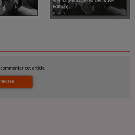
Vienna (Remastered Definitive
Edition)
pistes
commenter cet article
NNECTER