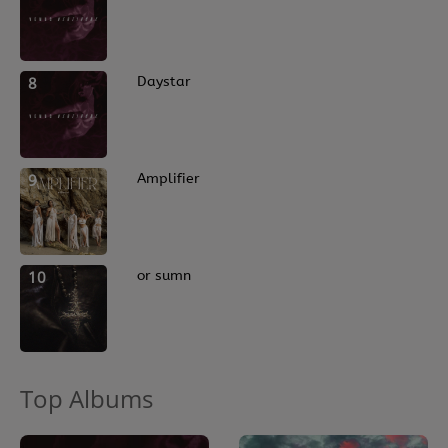
8
Daystar
9
Amplifier
10
or sumn
Top Albums