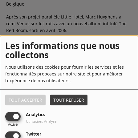
Belgique.
Après son projet parallèle Little Hotel, Marc Huyghens a
remi Venus sur les rails avec un nouvel album intitulé The
Red Room, sorti en avril 2006.
Les informations que nous
LIRE LA SUITE
collectons
Nous utilisons des cookies pour fournir les services et les
fonctionnalités proposés sur notre site et pour améliorer
Top Titres
l'expérience de nos utilisateurs.
1
Beautiful Days
TOUT ACCEPTER
TOUT REFUSER
Analytics
Utilisation: Analyse
2
Things Change
Activé
Twitter