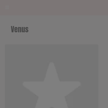
HOME
Venus
RADIOPLAYER
CK RADIO Line-up
PODCASTS
Cultur'Ciné - Jean Meurice
CONCOURS
Contact