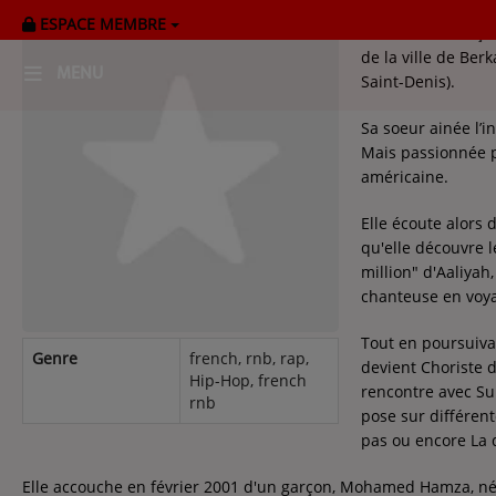
ESPACE MEMBRE
Chanteuse français
de la ville de Ber
MENU
Saint-Denis).
Sa soeur ainée l’i
HOME
Mais passionnée p
américaine.
RADIOPLAYER
Elle écoute alors 
CK RADIO Line-up
qu'elle découvre l
million" d'Aaliyah,
chanteuse en voyan
PODCASTS
Tout en poursuivan
Cultur'Ciné - Jean Meurice
Genre
french, rnb, rap,
devient Choriste 
Hip-Hop, french
rencontre avec Su
rnb
pose sur différen
CONCOURS
pas ou encore La 
Elle accouche en février 2001 d'un garçon, Mohamed Hamza, né 