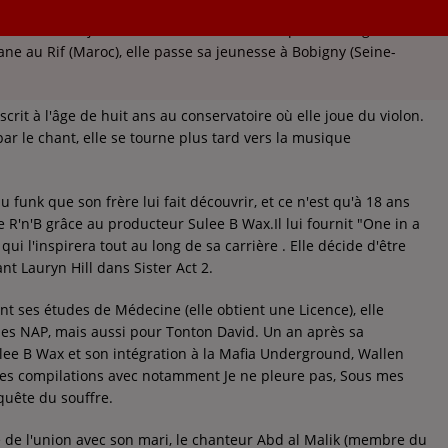
e, née le 23 janvier 1978 à Saint-Denis de parents originaires
kane au Rif (Maroc), elle passe sa jeunesse à Bobigny (Seine-
nscrit à l'âge de huit ans au conservatoire où elle joue du violon.
ar le chant, elle se tourne plus tard vers la musique
du funk que son frère lui fait découvrir, et ce n'est qu'à 18 ans
e R'n'B grâce au producteur Sulee B Wax.Il lui fournit "One in a
 qui l'inspirera tout au long de sa carrière . Elle décide d'être
t Lauryn Hill dans Sister Act 2.
t ses études de Médecine (elle obtient une Licence), elle
des NAP, mais aussi pour Tonton David. Un an après sa
lee B Wax et son intégration à la Mafia Underground, Wallen
tes compilations avec notamment Je ne pleure pas, Sous mes
quête du souffre.
de l'union avec son mari, le chanteur Abd al Malik (membre du