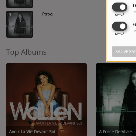
T
Ut
9
Papa
Activé
F
Ut
Activé
Top Albums
SAUVEGA
Avoir La Vie Devant Soi
A Force De Vivre