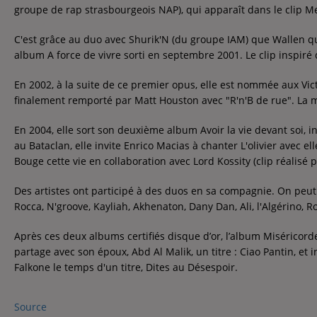
Contact
groupe de rap strasbourgeois NAP), qui apparaît dans le clip M
Contact
C'est grâce au duo avec Shurik'N (du groupe IAM) que Wallen qu'e
album A force de vivre sorti en septembre 2001. Le clip inspiré 
Régie Publicitaire
En 2002, à la suite de ce premier opus, elle est nommée aux Vic
finalement remporté par Matt Houston avec "R'n'B de rue". La 
En 2004, elle sort son deuxième album Avoir la vie devant soi, i
Fréquences
au Bataclan, elle invite Enrico Macias à chanter L'olivier avec e
Bouge cette vie en collaboration avec Lord Kossity (clip réalisé p
Des artistes ont participé à des duos en sa compagnie. On peut ci
Recherche d'un titre
Rocca, N'groove, Kayliah, Akhenaton, Dany Dan, Ali, l'Algérino, 
Après ces deux albums certifiés disque d’or, l’album Miséricord
partage avec son époux, Abd Al Malik, un titre : Ciao Pantin, et 
Falkone le temps d'un titre, Dites au Désespoir.
Source