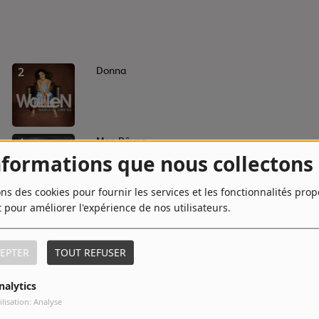
2
Donna
4
Mes Rêves
nformations que nous collectons
ons des cookies pour fournir les services et les fonctionnalités pro
t pour améliorer l'expérience de nos utilisateurs.
6
Avoir La Vie Devant Soi
EPTER
TOUT REFUSER
8
Charisme
nalytics
ilisation: Analyse