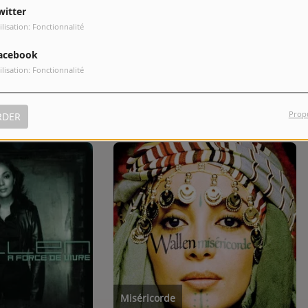
witter
ilisation: Fonctionnalité
10
Mathilda
acebook
ilisation: Fonctionnalité
Prop
RDER
Miséricorde