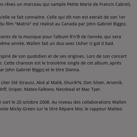
es rêves un morceau qui sample Petite Marie de Francis Cabrel).
lle se fait connaitre. Celle qui dit non est extrait de son 1er
du film "Matrix" est réalisé au Canada par John Gabriel Biggs).
toires de la musique pour l’album R'n'B de l’année, qui sera
même année, Wallen fait un duo avec Usher U got it bad.
nspiré de son quotidien et de ses origines. Lors de son concert
lle. Cette chanson est le troisième single de cet album, après
ar John Gabriel Biggs) et le titre Donna.
ter Sté Strausz, Abd al Malik, Shurik'N, Don Silver, Arsenik,
Rohff, Sniper, Mateo Falkone, Nessbeal et Mac Tyer.
e sort le 20 octobre 2008. Au niveau des collaborations Wallen
invite Micky Green sur le titre Répare Moi, le rappeur Matteo