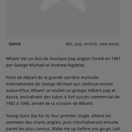
Contact
Régie Publicitaire
Genre
80s, pop, british, new wave, danc
Fréquences
Wham! est un duo de musique pop anglais formé en 1981
par George Michael et Andrew Rigdeley.
Recherche d'un titre
Point de départ de la grande carrière musicale
internationale de George Michael qui continue encore
aujourd'hui, Wham! se voulait un groupe mêlant pop et
dance, enchaînant des tubes à fort succès commercial de
SE CONNECTER
1982 à 1986, année de la scission de Wham!.
Young Guns (Go for it), leur premier single, atteint les
sommets des charts anglais, puis s'enchaîneront ensuite,
parmi les plus connus, Wake me up before you go go, Last