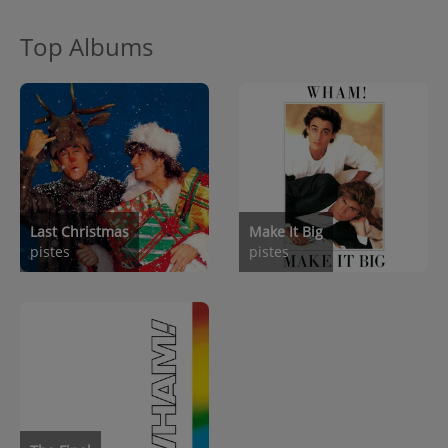
Top Albums
Last Christmas
Make It Big
pistes
pistes