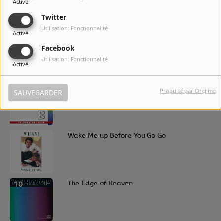
Activé
Twitter
Utilisation: Fonctionnalité
Activé
7
Freedom
Facebook
Utilisation: Fonctionnalité
Activé
8
I'm Your Man
Propulsé par Orejime
SAUVEGARDER
9
Wake Me up Before You Go Go
10
The Edge of Heaven