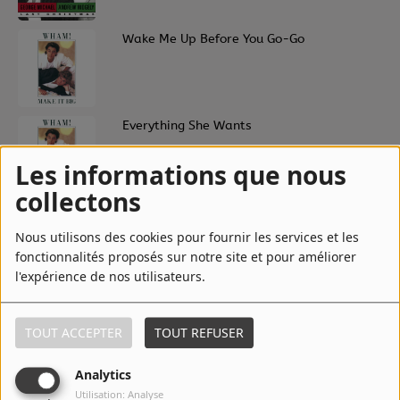
2
Wake Me Up Before You Go-Go
3
Everything She Wants
Les informations que nous
collectons
4
Last Christmas - Single Version
Nous utilisons des cookies pour fournir les services et les
fonctionnalités proposés sur notre site et pour améliorer
l'expérience de nos utilisateurs.
5
Last Christmas - Remastered
TOUT ACCEPTER
TOUT REFUSER
Analytics
6
Club Tropicana
Utilisation: Analyse