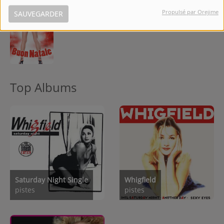
Propulsé par Orejime
SAUVEGARDER
10
Last Christmas
Top Albums
Saturday Night Single
Whigfield
pistes
pistes