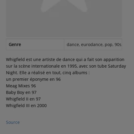
Contact
Régie Publicitaire
Genre
dance, eurodance, pop, 90s, femal
Fréquences
Whigfield est une artiste de dance qui a fait son apparition
sur la scène internationale en 1995, avec son tube Saturday
Night. Elle a réalisé en tout, cinq albums :
Recherche d'un titre
un premier éponyme en 96
Meag Mixes 96
Baby Boy en 97
Whigfield II en 97
SE CONNECTER
Whigfield III en 2000
Source