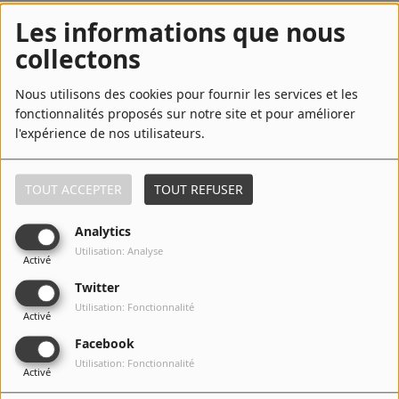
5
Think of You
Les informations que nous
collectons
Nous utilisons des cookies pour fournir les services et les
6
Think Of You - Radio Edit
fonctionnalités proposés sur notre site et pour améliorer
l'expérience de nos utilisateurs.
7
Another Day
TOUT ACCEPTER
TOUT REFUSER
Analytics
Utilisation: Analyse
Activé
8
Close to You
Twitter
Utilisation: Fonctionnalité
Activé
Facebook
9
Big Time
Utilisation: Fonctionnalité
Activé